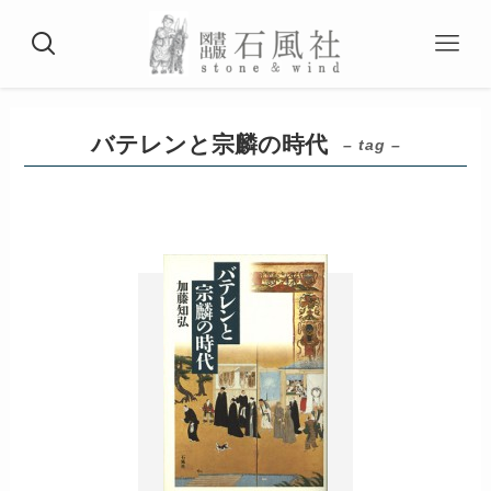
バテレンと宗麟の時代
– tag –