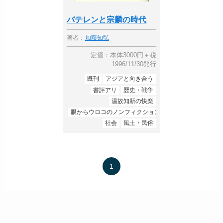
バテレンと宗麟の時代
著者：
加藤知弘
定価：本体3000円＋税
1996/11/30発行
既刊
アジアと向き合う
書評アリ
歴史・戦争
温故知新の快楽
眼からウロコのノンフィクション
社会
風土・民俗
1