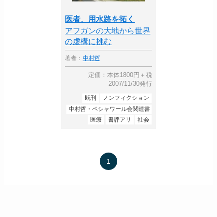
医者、用水路を拓く
アフガンの大地から世界
の虚構に挑む
著者：
中村哲
定価：本体1800円＋税
2007/11/30発行
既刊
ノンフィクション
中村哲・ペシャワール会関連書
医療
書評アリ
社会
1