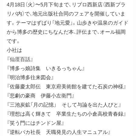
4月18日（火）〜5月下旬まで、リブロ西新店（西新プラ
リバ内）で、地元出版社合同のフェアを開催していま
す。テーマはずばり「地元愛」。山歩きや温泉のガイド
から博多の歴史にちなんだ本、評伝まで、オール福岡
です。
小社は
『仙厓百話』
『博多っ娘詩集 いきるっちゃん』
『明治博多往来図会』
『佐藤慶太郎伝 東京府美術館を建てた石炭の神様』
『悲劇の豪商 伊藤小左衛門』
『三池炭鉱「月の記憶」 そして与論を出た人びと』
『理想は高く輝きて 卒業生たちの小倉高校青春録』
『笑う門にはチンドン屋』
『逆転バカ社長 天職発見の人生マニュアル』