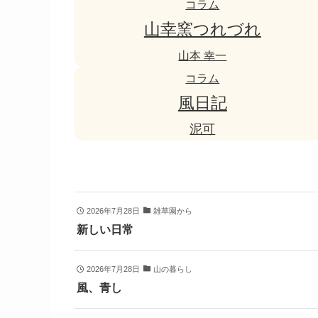
コラム
山幸窯つれづれ
山本 幸一
コラム
風日記
泥可
2026年7月28日
雑草園から
新しい日常
2026年7月28日
山の暮らし
風、青し