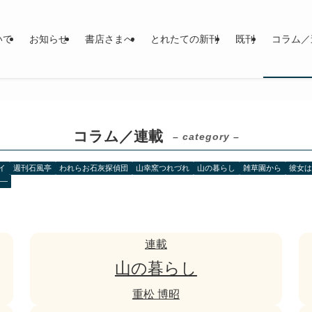
いて
お知らせ
書店さまへ
とれたての新刊
既刊
コラム／
コラム／連載
– category –
イ
週刊石風亭
われらお石灰探偵団
山幸窯つれづれ
山の暮らし
雑草園から
彼女
――
連載
山の暮らし
重松 博昭