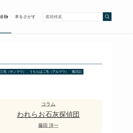
連載
本をさがす
は三毛（サンマウ）、うちらは二毛（アルマウ）
風日記
コラム
われらお石灰探偵団
藤田 洋一