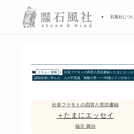
石風社につ
コラム／連載
社長フクモトの四苦八苦読書録＋たまにエッセ
認知症者に学んだ、人の不思議
無敵の男 ――93歳ジイジがゆく
社長フクモトの四苦八苦読書録
＋たまにエッセイ
福元 満治