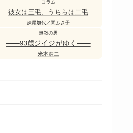
コラム
彼女は三毛、うちらは二毛
妹尾加代／間ふさ子
無敵の男
――93歳ジイジがゆく――
米本浩二