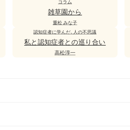
コラム
雑草園から
重松
みな子
認知症者に学んだ、人の不思議
私と認知症者との巡り合い
高松淳一