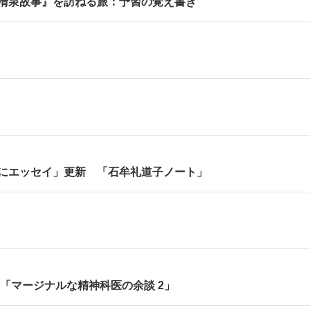
清泉故事』を訪ねる旅：予習の覚え書き
にエッセイ」更新 「石牟礼道子ノート」
「マージナルな精神科医の余談 2」