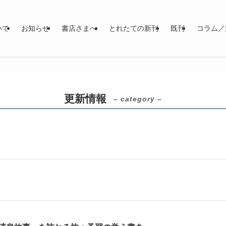
いて
お知らせ
書店さまへ
とれたての新刊
既刊
コラム／
更新情報
– category –