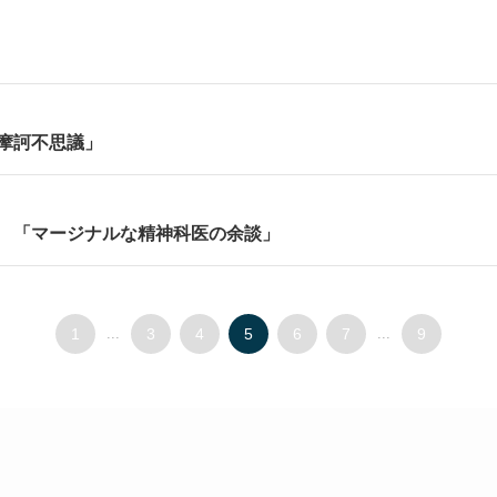
摩訶不思議」
 「マージナルな精神科医の余談」
1
...
3
4
5
6
7
...
9