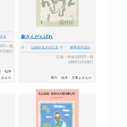
象さんがんばれ
ずえ
00円＋税
作：
はゆかまさのり文
絵：
井村光子ほか
08/15発行
定価：本体1000円＋税
1986/11/01発行
史・戦争
よみもの
既刊
絵本・児童よみもの