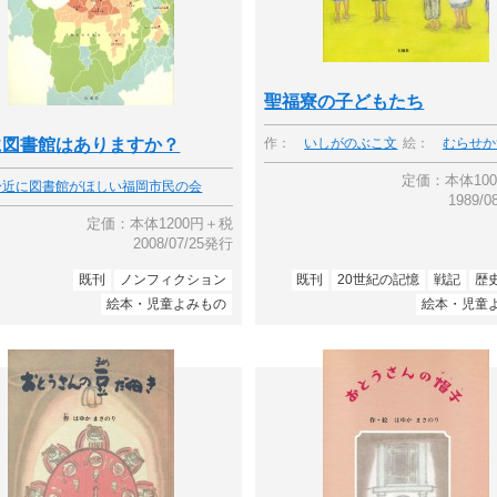
聖福寮の子どもたち
作：
いしがのぶこ文
絵：
むらせか
に図書館はありますか？
定価：本体10
身近に図書館がほしい福岡市民の会
1989/
定価：本体1200円＋税
2008/07/25発行
既刊
ノンフィクション
既刊
20世紀の記憶
戦記
歴
絵本・児童よみもの
絵本・児童