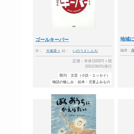
地域
ゴールキーパー
編者：
作：
大塚菜々
絵：
いのうえしんぢ
定価：本体1500円＋税
2001/06/01発行
既刊
文芸（小説・エッセイ）
物語の愉しみ
絵本・児童よみもの