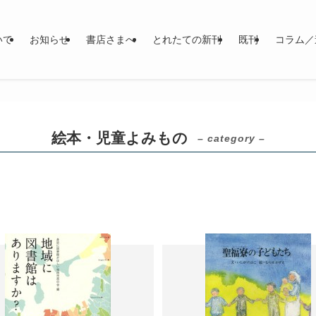
いて
お知らせ
書店さまへ
とれたての新刊
既刊
コラム／
絵本・児童よみもの
– category –