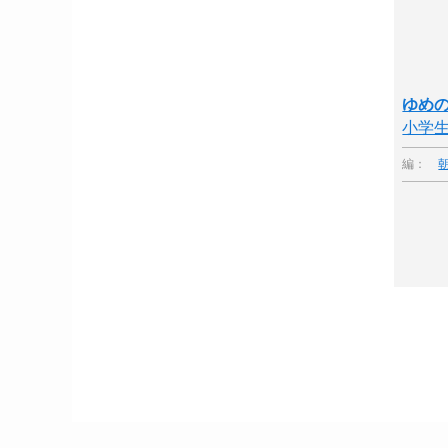
ゆめ
小学
編：