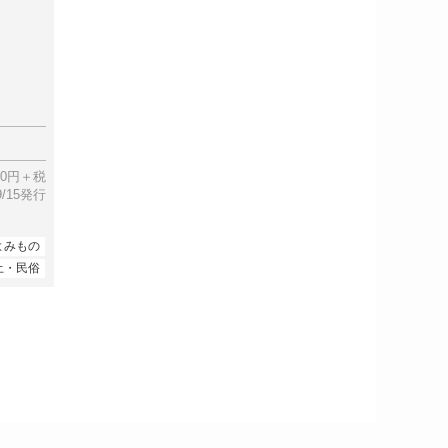
00円＋税
09/15発行
よみもの
土・民俗