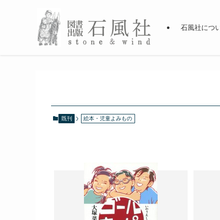
石風社につ
既刊
絵本・児童よみもの