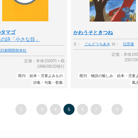
のタマゴ
かわうそときつね
生の詩「小さな目」
文：
ごんどうちあき
絵：
辻宏達
朝日新聞西部本社
定価：本体10
2007/
定価：本体1500円＋税
1996/08/20発行
既刊
絵本・児童よみもの
既刊
物語の愉しみ
絵本・児童
詩集・句集・歌集
風
1
...
3
4
5
6
7
...
9