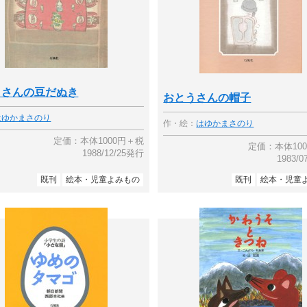
うさんの豆だぬき
おとうさんの帽子
はゆかまさのり
作・絵：
はゆかまさのり
定価：本体1000円＋税
定価：本体10
1988/12/25発行
1983/
既刊
絵本・児童よみもの
既刊
絵本・児童