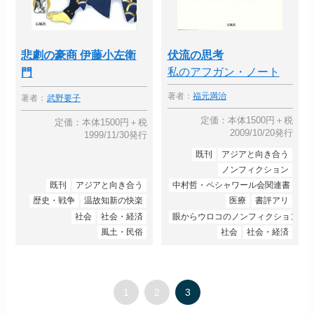
悲劇の豪商 伊藤小左衛
伏流の思考
私のアフガン・ノート
門
著者：
福元満治
著者：
武野要子
定価：本体1500円＋税
定価：本体1500円＋税
2009/10/20発行
1999/11/30発行
既刊
アジアと向き合う
ノンフィクション
既刊
アジアと向き合う
中村哲・ペシャワール会関連書
歴史・戦争
温故知新の快楽
医療
書評アリ
社会
社会・経済
眼からウロコのノンフィクション
風土・民俗
社会
社会・経済
1
2
3