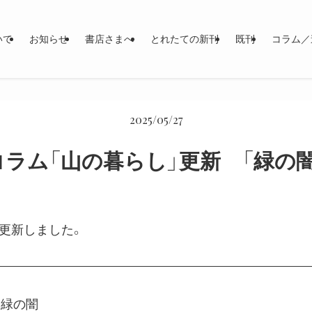
いて
お知らせ
書店さまへ
とれたての新刊
既刊
コラム／
2025/05/27
コラム「山の暮らし」更新 「緑の闇
更新しました。
緑の闇