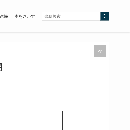
連載
本をさがす
次
」