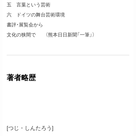
五 言葉という芸術
六 ドイツの舞台芸術環境
書評・展覧会から
文化の狭間で （熊本日日新聞「一筆」）
著者略歴
辻 信太郎
[つじ・しんたろう]