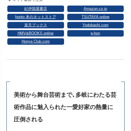
紀伊国屋書店
Amazon.co.jp
honto 本のネットストア
TSUTAYA online
楽天ブックス
Yodobashi.com
HMV&BOOKS online
e-hon
Honya Club.com
美術から舞台芸術まで、多岐にわたる芸
術作品に魅入られた一愛好家の熱量に
圧倒される