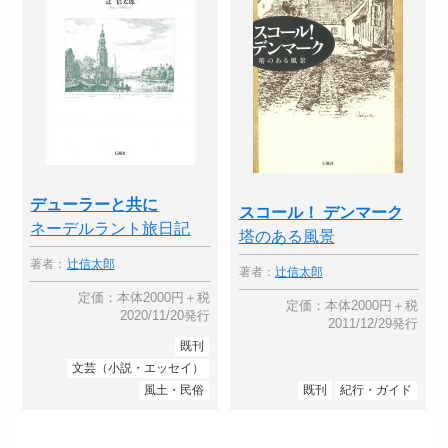
デューラーと共に
スコール！ デンマーク
ネーデルラント旅日記
塔のある風景
著者：
辻信太郎
著者：
辻信太郎
定価：本体2000円＋税
定価：本体2000円＋税
2020/11/20発行
2011/12/29発行
既刊
文芸（小説・エッセイ）
風土・民俗
既刊
紀行・ガイド