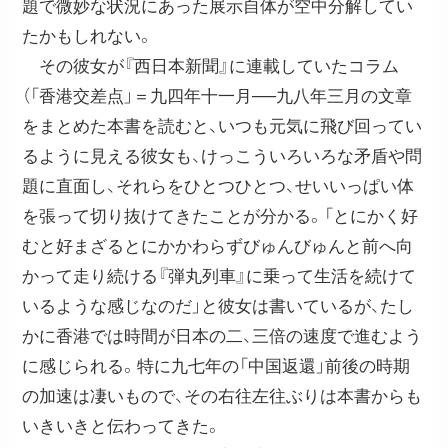
題で微妙な状況にあった展示自体が空中分解してい
たかもしれない。
その彼女が『西日本新聞』に連載していたコラム
（「香港交差点」＝九四年十一月──九八年三月の文章
をまとめた本書を読むと、いつも元気に飛び回ってい
るように見える彼女も、けっこういろいろな矛盾や問
題に直面し、それらをひとつひとつ、せいいっぱい体
を張って切り抜けてきたことが分かる。「とにかく好
むと好まざるとにかかわらずびゅんびゅんと前へ向
かって走り続ける『弾丸列車』に乗って生活を続けて
いるような感じなのだ」と彼女は書いているが、たし
かに香港では時間が日本の二、三倍の速度で進むよう
に感じられる。特に九七年の「中国返還」前後の時期
の加速は凄いもので、その右往左往ぶりは本書からも
いきいきと伝わってきた。