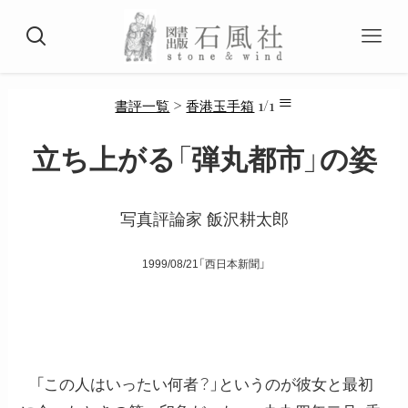
≡
>
1/1
書評一覧
香港玉手箱
立ち上がる「弾丸都市」の姿
写真評論家 飯沢耕太郎
1999/08/21「西日本新聞」
「この人はいったい何者？」というのが彼女と最初