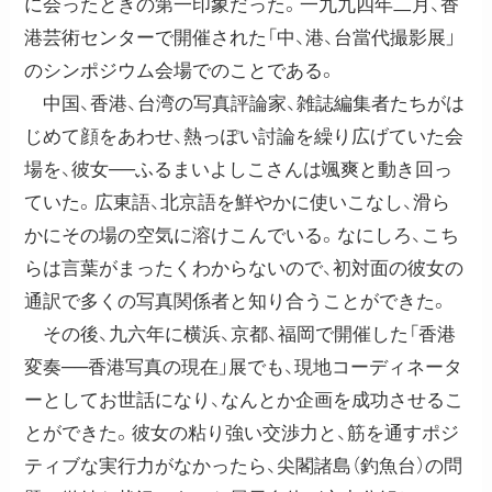
に会ったときの第一印象だった。一九九四年二月、香
港芸術センターで開催された「中、港、台當代撮影展」
のシンポジウム会場でのことである。
中国、香港、台湾の写真評論家、雑誌編集者たちがは
じめて顔をあわせ、熱っぽい討論を繰り広げていた会
場を、彼女──ふるまいよしこさんは颯爽と動き回っ
ていた。広東語、北京語を鮮やかに使いこなし、滑ら
かにその場の空気に溶けこんでいる。なにしろ、こち
らは言葉がまったくわからないので、初対面の彼女の
通訳で多くの写真関係者と知り合うことができた。
その後、九六年に横浜、京都、福岡で開催した「香港
変奏──香港写真の現在」展でも、現地コーディネータ
ーとしてお世話になり、なんとか企画を成功させるこ
とができた。彼女の粘り強い交渉力と、筋を通すポジ
ティブな実行力がなかったら、尖閣諸島（釣魚台）の問