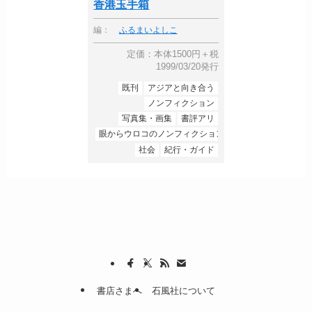
香港玉手箱
編：
ふるまいよしこ
定価：本体1500円＋税
1999/03/20発行
既刊
アジアと向き合う
ノンフィクション
写真集・画集
書評アリ
眼からウロコのノンフィクション
社会
紀行・ガイド
書店さまへ
石風社について