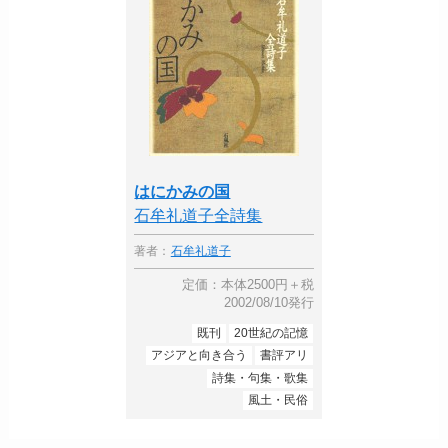
はにかみの国
石牟礼道子全詩集
著者：
石牟礼道子
定価：本体2500円＋税
2002/08/10発行
既刊
20世紀の記憶
アジアと向き合う
書評アリ
詩集・句集・歌集
風土・民俗