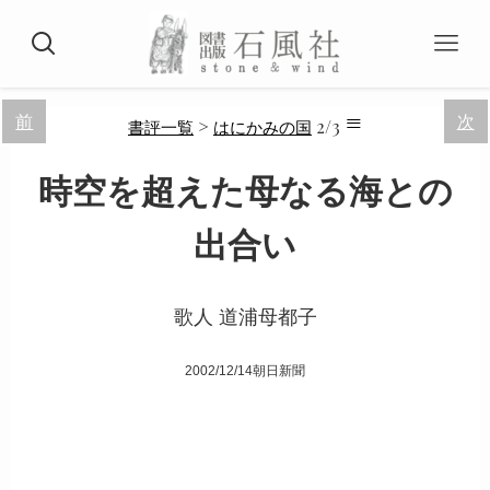
≡
前
次
>
2/3
書評一覧
はにかみの国
時空を超えた母なる海との
出合い
歌人 道浦母都子
2002/12/14朝日新聞