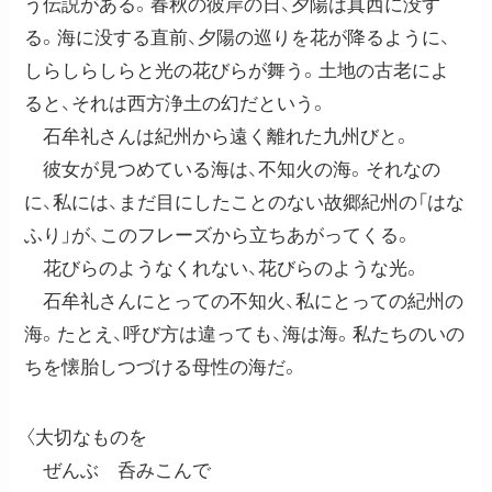
う伝説がある。春秋の彼岸の日、夕陽は真西に没す
る。海に没する直前、夕陽の巡りを花が降るように、
しらしらしらと光の花びらが舞う。土地の古老によ
ると、それは西方浄土の幻だという。
石牟礼さんは紀州から遠く離れた九州びと。
彼女が見つめている海は、不知火の海。それなの
に、私には、まだ目にしたことのない故郷紀州の「はな
ふり」が、このフレーズから立ちあがってくる。
花びらのようなくれない、花びらのような光。
石牟礼さんにとっての不知火、私にとっての紀州の
海。たとえ、呼び方は違っても、海は海。私たちのいの
ちを懐胎しつづける母性の海だ。
〈大切なものを
ぜんぶ 呑みこんで