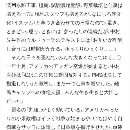
漑用水路工事、植樹、試験農場開設、野菜栽培と仕事は
増える一方。現地スタッフも増えるが、なにしろ異文
化（イスラム）と鼻つき合わせての日常なので、驚き、
とまどい、怒り、ときには「参った！」の連続だが、中村
先生作のウルドゥー語のテキストには「お互いが理解
し合うには時間がかかる。ゆっくりゆっくり……」
そんな日々を重ねて、みんな大きくなってゆく。〇
一年十月、アメリカのアフガン空爆が始まると、中村
医師は「私はこの狂気に断固反対する。PMSは決して
撤退しない」と激怒し、また一つ仕事を増やした。難
民キャンプへの食糧支援。みんな生き生きと大忙し
だった。
題名の「丸腰」がよく効いている。アメリカべった
りの小泉政権はイラく戦争が始まるや、いちはやく自
衛隊をサマワに派遣して日章旗を揚げさせたが、重装