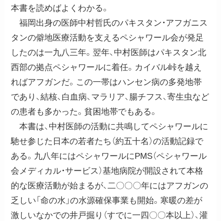
本書を読めばよくわかる。
福岡出身の医師中村哲氏のパキスタン・アフガニス
タンの僻地医療活動を支えるペシャワール会が発足
したのは一九八三年。翌年、中村医師はパキスタン北
西部の拠点ペシャワールに着任。カイバル峠を越え
ればアフガンだ。この一帯はハンセン病の多発地帯
であり、結核、白血病、マラリア、腸チフス、寄生虫など
の患者も多かった。貧困地帯でもある。
本書は、中村医師の活動に共鳴してペシャワールに
馳せ参じた日本の若者たち（約五十名）の活動記録で
ある。九八年にはペシャワールにPMS（ペシャワール
会メディカル・サービス）基地病院が開設されて本格
的な医療活動が始まるが、二〇〇〇年にはアフガンの
乏しい「命の水」の水源確保事業も開始。寒暖の差が
激しいなかでの井戸掘り（すでに一四〇〇本以上）、灌