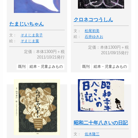
クロネコつうしん
たまじいちゃん
文：
松尾初美
文：
そえじま良子
絵：
石井ゆきお
絵：
そえじま葉
定価：本体1300円＋税
定価：本体1300円＋税
2011/09/15発行
2011/10/21発行
既刊
絵本・児童よみもの
既刊
絵本・児童よみもの
昭和二十年八さいの日記
文：
佐木隆三