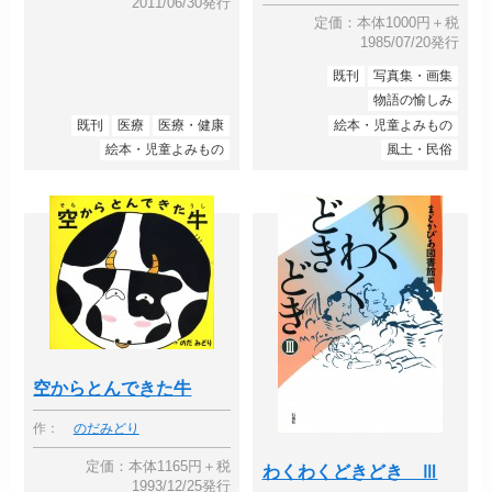
2011/06/30発行
定価：本体1000円＋税
1985/07/20発行
既刊
写真集・画集
物語の愉しみ
既刊
医療
医療・健康
絵本・児童よみもの
絵本・児童よみもの
風土・民俗
空からとんできた牛
作：
のだみどり
定価：本体1165円＋税
わくわくどきどき Ⅲ
1993/12/25発行