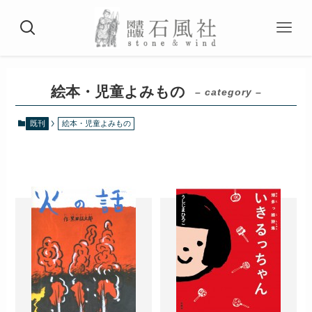
絵本・児童よみもの
– category –
既刊
絵本・児童よみもの