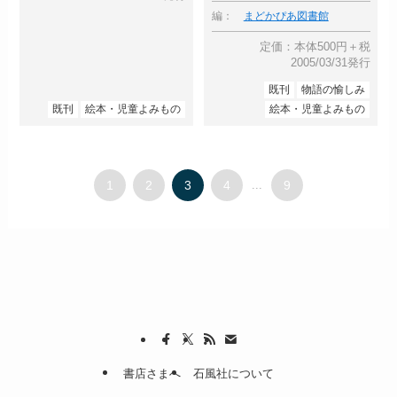
編：
まどかぴあ図書館
定価：本体500円＋税
2005/03/31発行
既刊
物語の愉しみ
既刊
絵本・児童よみもの
絵本・児童よみもの
1
2
3
4
...
9
書店さまへ
石風社について