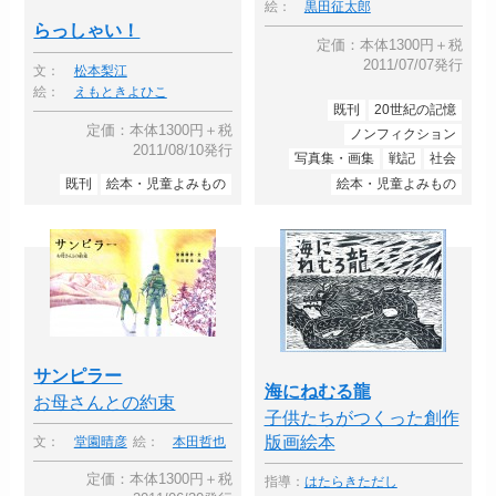
絵：
黒田征太郎
らっしゃい！
定価：本体1300円＋税
2011/07/07発行
文：
松本梨江
絵：
えもときよひこ
既刊
20世紀の記憶
定価：本体1300円＋税
ノンフィクション
2011/08/10発行
写真集・画集
戦記
社会
既刊
絵本・児童よみもの
絵本・児童よみもの
サンピラー
海にねむる龍
お母さんとの約束
子供たちがつくった創作
版画絵本
文：
堂園晴彦
絵：
本田哲也
定価：本体1300円＋税
指導：
はたらきただし