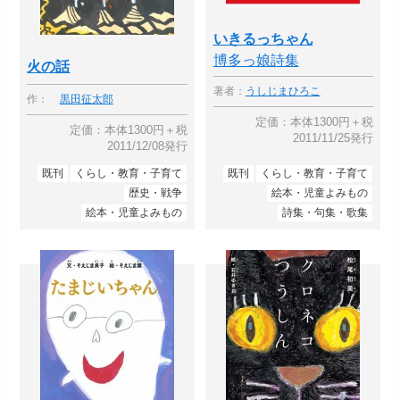
いきるっちゃん
博多っ娘詩集
火の話
著者：
うしじまひろこ
作：
黒田征太郎
定価：本体1300円＋税
定価：本体1300円＋税
2011/11/25発行
2011/12/08発行
既刊
くらし・教育・子育て
既刊
くらし・教育・子育て
歴史・戦争
絵本・児童よみもの
絵本・児童よみもの
詩集・句集・歌集