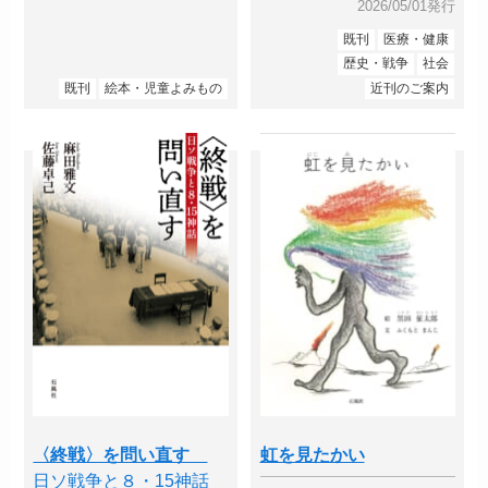
2026/05/01発行
既刊
医療・健康
歴史・戦争
社会
既刊
絵本・児童よみもの
近刊のご案内
〈終戦〉を問い直す
虹を見たかい
日ソ戦争と８・15神話