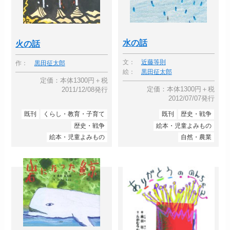
水の話
火の話
文：
近藤等則
作：
黒田征太郎
絵：
黒田征太郎
定価：本体1300円＋税
定価：本体1300円＋税
2011/12/08発行
2012/07/07発行
既刊
くらし・教育・子育て
既刊
歴史・戦争
歴史・戦争
絵本・児童よみもの
絵本・児童よみもの
自然・農業