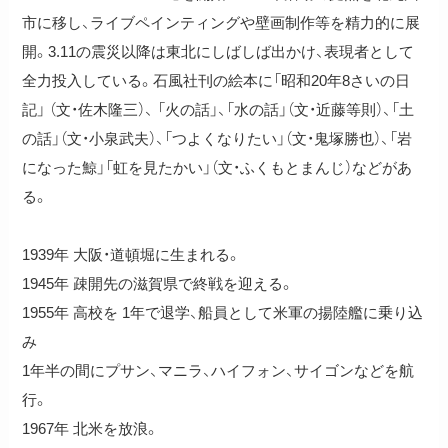
市に移し、ライブペインティングや壁画制作等を精力的に展
開。3.11の震災以降は東北にしばしば出かけ、表現者として
全力投入している。石風社刊の絵本に「昭和20年8さいの日
記」 （文・佐木隆三）、 「火の話」、「水の話」（文・近藤等則）、「土
の話」（文・小泉武夫）、「つよくなりたい」（文・鬼塚勝也）、「岩
になった鯨」「虹を見たかい」（文・ふくもとまんじ）などがあ
る。
1939年 大阪・道頓堀に生まれる。
1945年 疎開先の滋賀県で終戦を迎える。
1955年 高校を 1年で退学、船員として米軍の揚陸艦に乗り込
み
1年半の間にプサン、マニラ、ハイフォン、サイゴンなどを航
行。
1967年 北米を放浪。