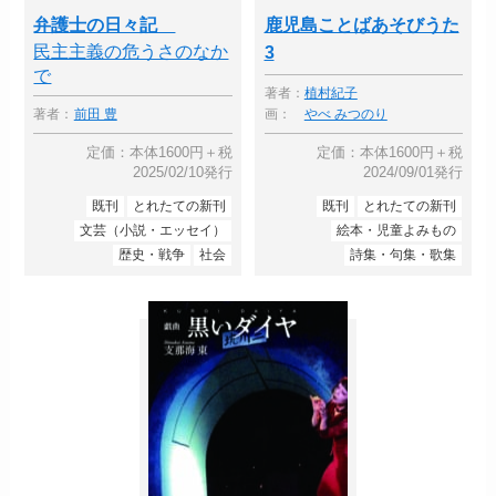
弁護士の日々記
鹿児島ことばあそびうた
民主主義の危うさのなか
3
で
著者：
植村紀子
著者：
前田 豊
画：
やべ みつのり
定価：本体1600円＋税
定価：本体1600円＋税
2025/02/10発行
2024/09/01発行
既刊
とれたての新刊
既刊
とれたての新刊
文芸（小説・エッセイ）
絵本・児童よみもの
歴史・戦争
社会
詩集・句集・歌集