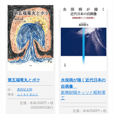
第五福竜丸とボク
水俣病が描く近代日本の
自画像
絵：
黒田征太郎
新興財閥チッソと昭和電
構成：
ふくもとまんじ
工
定価：本体1500円＋税
2026/09/02発行
定価：本体2500円＋税