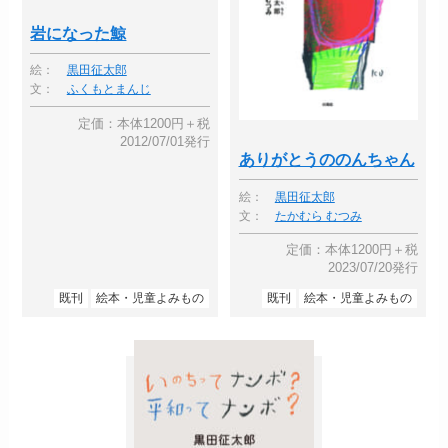
岩になった鯨
絵：
黒田征太郎
文：
ふくもとまんじ
定価：本体1200円＋税
2012/07/01発行
ありがとうののんちゃん
絵：
黒田征太郎
文：
たかむら むつみ
定価：本体1200円＋税
2023/07/20発行
既刊
絵本・児童よみもの
既刊
絵本・児童よみもの