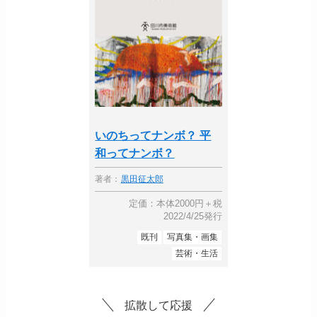
いのちってナンボ？ 平
和ってナンボ？
著者：
黒田征太郎
定価：本体2000円＋税
2022/4/25発行
既刊
写真集・画集
芸術・生活
拡散して応援