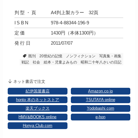
判型・頁
A4判上製カラー 32頁
ISBN
978-4-88344-196-9
定価
1430円（本体1300円）
発行日
2011/07/07
既刊
20世紀の記憶
ノンフィクション
写真集・画集
戦記
社会
絵本・児童よみもの
昭和二十年八さいの日記
ネット書店で注文
紀伊国屋書店
Amazon.co.jp
honto 本のネットストア
TSUTAYA online
楽天ブックス
Yodobashi.com
HMV&BOOKS online
e-hon
Honya Club.com