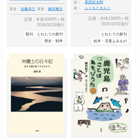
絵：
黒田征太郎
著：
ふくもとまんじ
著者：
佐藤卓己
著者：
麻田雅文
定価：本体1300円＋税
定価：本体2000円＋税
2025/10/31発行
2026/02/28発行
既刊
とれたての新刊
とれたての新刊
歴史・戦争
絵本・児童よみもの