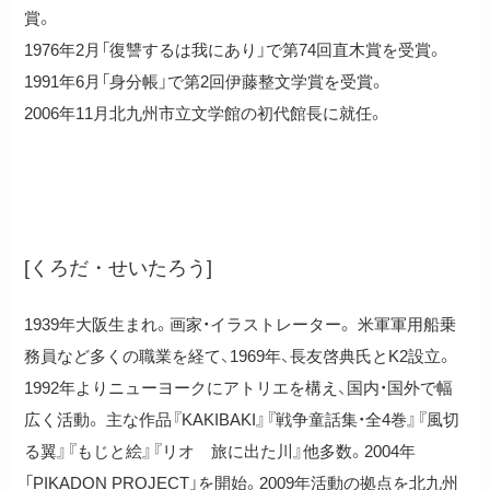
賞。
1976年2月「復讐するは我にあり」で第74回直木賞を受賞。
1991年6月「身分帳」で第2回伊藤整文学賞を受賞。
2006年11月北九州市立文学館の初代館長に就任。
黒田征太郎
[くろだ・せいたろう]
1939年大阪生まれ。画家・イラストレーター。 米軍軍用船乗
務員など多くの職業を経て、1969年、長友啓典氏とK2設立。
1992年よりニューヨークにアトリエを構え、国内・国外で幅
広く活動。 主な作品『KAKIBAKI』『戦争童話集・全4巻』『風切
る翼』『もじと絵』『リオ 旅に出た川』他多数。2004年
「PIKADON PROJECT」を開始。2009年活動の拠点を北九州