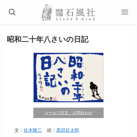
昭和二十年八さいの日記
メールで注文・お問合わせ
文：
佐木隆三
絵：
黒田征太郎