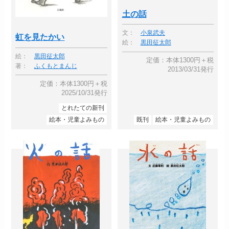
土の話
文：
小泉武夫
虹を見たかい
絵：
黒田征太郎
絵：
黒田征太郎
定価：本体1300円＋税
著：
ふくもとまんじ
2013/03/31発行
定価：本体1300円＋税
2025/10/31発行
とれたての新刊
絵本・児童よみもの
既刊
絵本・児童よみもの