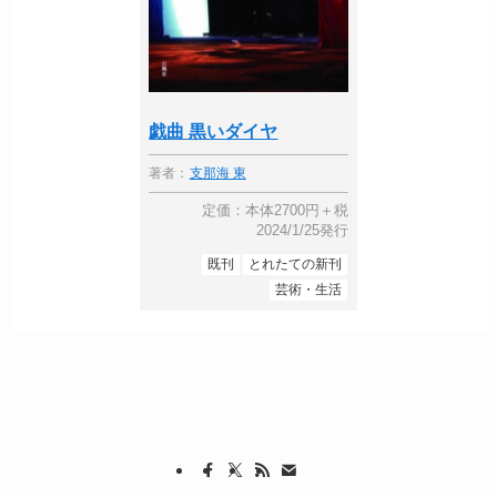
戯曲 黒いダイヤ
著者：
支那海 東
定価：本体2700円＋税
2024/1/25発行
既刊
とれたての新刊
芸術・生活