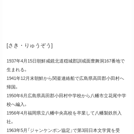
佐木隆三
[さき・りゅうぞう]
1937年4月15日朝鮮咸鏡北道穏城郡訓戒面豊舞洞167番地で
生まれる。
1941年12月末朝鮮から関釜連絡船で広島県高田郡小田村へ
帰国。
1950年6月広島県高田郡小田村中学校から八幡市立花尾中学
校へ編入。
1956年4月福岡県立八幡中央高校を卒業して八幡製鉄所入
社。
1963年5月「ジャンケンポン協定」で第3回日本文学賞を受