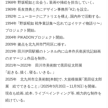
1968年 野坂昭如と出会う。装画や挿絵を担当していく。
1969年 長友啓典と共にデザイン事務所「K2」を設立。
1992年 ニューヨークにアトリエを構え、国内外で活動する。
1994年 「野坂昭如 戦争童話集〜忘れてはイケナイ物語り〜」
プロジェクト開始。
2004年 PIKADONプロジェクト開始。
2009年 拠点を北九州市門司区に移す。
2019年 田川伊田駅横のトンネル内に山本作兵衛炭坑記録画
のオマージュ作品を制作。
2021年〜2022年 田川市美術館で黒田征太郎展
「起きる、描く、寝る。いきる。」
2025年 北九州市立美術館[本館]で、大規模個展「黒田征太郎
展 絵でできること」（2025年9月20日～11月9日）を開催。
現在も絵画、絵本、ライブペインティング等、精力的な制作を
続けている。