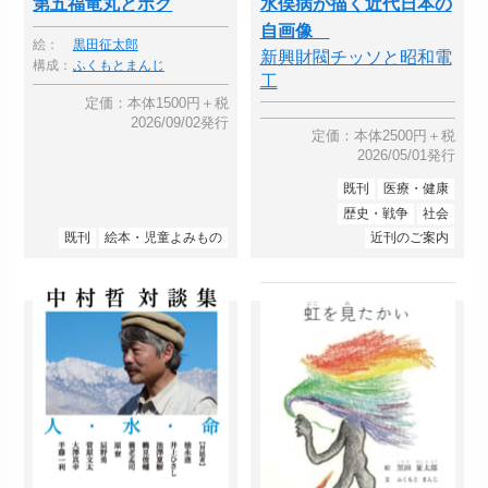
第五福竜丸とボク
水俣病が描く近代日本の
自画像
絵：
黒田征太郎
新興財閥チッソと昭和電
構成：
ふくもとまんじ
工
定価：本体1500円＋税
2026/09/02発行
定価：本体2500円＋税
2026/05/01発行
既刊
医療・健康
歴史・戦争
社会
既刊
絵本・児童よみもの
近刊のご案内