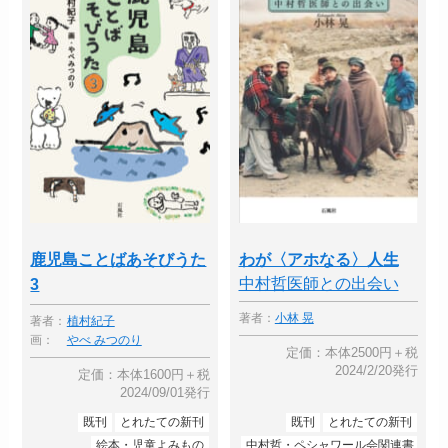
鹿児島ことばあそびうた
わが〈アホなる〉人生
中村哲医師との出会い
3
著者：
小林 晃
著者：
植村紀子
画：
やべ みつのり
定価：本体2500円＋税
2024/2/20発行
定価：本体1600円＋税
2024/09/01発行
既刊
とれたての新刊
既刊
とれたての新刊
絵本・児童よみもの
中村哲・ペシャワール会関連書