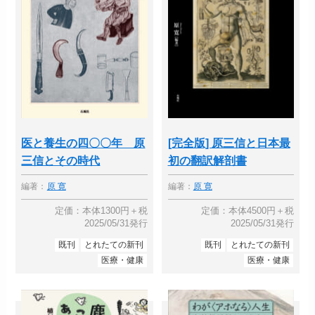
医と養生の四〇〇年 原
[完全版] 原三信と日本最
三信とその時代
初の翻訳解剖書
編著：
原 寛
編著：
原 寛
定価：本体1300円＋税
定価：本体4500円＋税
2025/05/31発行
2025/05/31発行
既刊
とれたての新刊
既刊
とれたての新刊
医療・健康
医療・健康