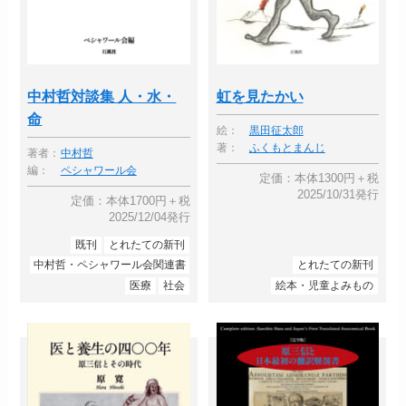
中村哲対談集 人・水・
虹を見たかい
命
絵：
黒田征太郎
著：
ふくもとまんじ
著者：
中村哲
編：
ペシャワール会
定価：本体1300円＋税
2025/10/31発行
定価：本体1700円＋税
2025/12/04発行
既刊
とれたての新刊
中村哲・ペシャワール会関連書
とれたての新刊
医療
社会
絵本・児童よみもの