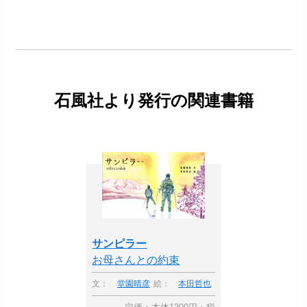
石風社より発行の関連書籍
サンピラー
お母さんとの約束
文：
堂園晴彦
絵：
本田哲也