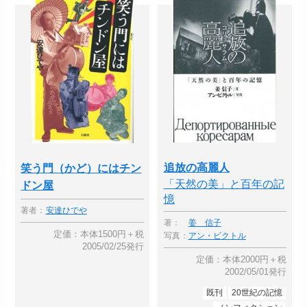
追放の高麗人
笑う門（かど）にはチン
「天然の美」と百年の記
ドン屋
憶
著者：
安達ひでや
著：
姜 信子
定価：本体1500円＋税
写真：
アン・ビクトル
2005/02/25発行
定価：本体2000円＋税
2002/05/01発行
既刊
20世紀の記憶