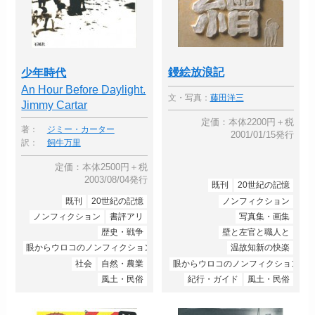
鏝絵放浪記
少年時代
An Hour Before Daylight.
文・写真：
藤田洋三
Jimmy Cartar
定価：本体2200円＋税
著：
ジミー・カーター
2001/01/15発行
訳：
飼牛万里
定価：本体2500円＋税
2003/08/04発行
既刊
20世紀の記憶
既刊
20世紀の記憶
ノンフィクション
ノンフィクション
書評アリ
写真集・画集
歴史・戦争
壁と左官と職人と
眼からウロコのノンフィクション
温故知新の快楽
社会
自然・農業
眼からウロコのノンフィクション
風土・民俗
紀行・ガイド
風土・民俗