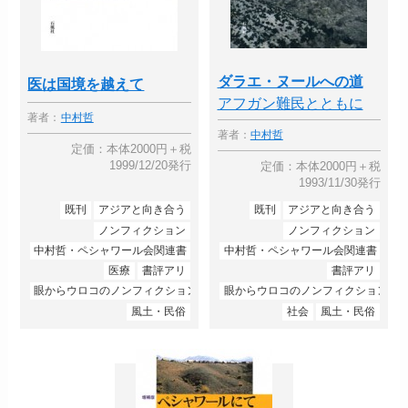
ダラエ・ヌールへの道
医は国境を越えて
アフガン難民とともに
著者：
中村哲
著者：
中村哲
定価：本体2000円＋税
1999/12/20発行
定価：本体2000円＋税
1993/11/30発行
既刊
アジアと向き合う
既刊
アジアと向き合う
ノンフィクション
ノンフィクション
中村哲・ペシャワール会関連書
中村哲・ペシャワール会関連書
医療
書評アリ
書評アリ
眼からウロコのノンフィクション
眼からウロコのノンフィクション
風土・民俗
社会
風土・民俗