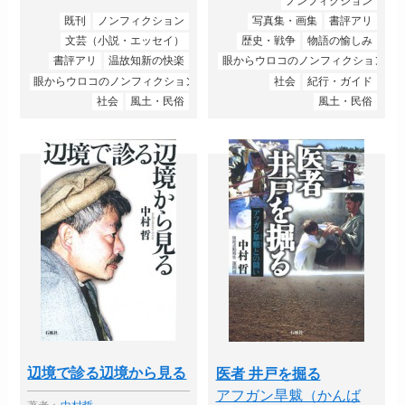
ノンフィクション
既刊
ノンフィクション
写真集・画集
書評アリ
文芸（小説・エッセイ）
歴史・戦争
物語の愉しみ
書評アリ
温故知新の快楽
眼からウロコのノンフィクション
眼からウロコのノンフィクション
社会
紀行・ガイド
社会
風土・民俗
風土・民俗
辺境で診る辺境から見る
医者 井戸を掘る
アフガン旱魃（かんば