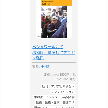
ペシャワールにて
増補版・癩そしてアフガ
ン難民
著者：
中村哲
定価：本体1800円＋税
1992/03/25発行
既刊
アジアと向き合う
ノンフィクション
中村哲・ペシャワール会関連書
医療
医療・健康
書評アリ
眼からウロコのノンフィクション