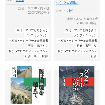
著者：
中村哲
つ）との闘い
定価：本体1800円＋税
著者：
中村哲
2003/05/20発行
定価：本体1800円＋税
2001/10/20発行
既刊
アジアと向き合う
既刊
アジアと向き合う
ノンフィクション
ノンフィクション
中村哲・ペシャワール会関連書
中村哲・ペシャワール会関連書
医療
書評アリ
医療
書評アリ
眼からウロコのノンフィクション
眼からウロコのノンフィクション
社会
風土・民俗
社会