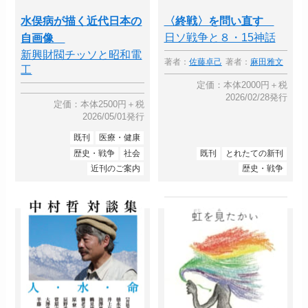
水俣病が描く近代日本の
〈終戦〉を問い直す
日ソ戦争と８・15神話
自画像
新興財閥チッソと昭和電
著者：
佐藤卓己
著者：
麻田雅文
工
定価：本体2000円＋税
2026/02/28発行
定価：本体2500円＋税
2026/05/01発行
既刊
医療・健康
歴史・戦争
社会
既刊
とれたての新刊
近刊のご案内
歴史・戦争