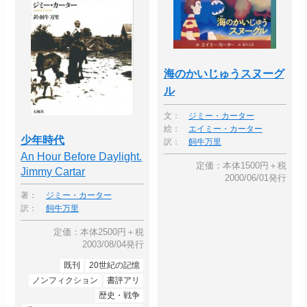
海のかいじゅうスヌーグ
ル
文：
ジミー・カーター
絵：
エイミー・カーター
少年時代
訳：
飼牛万里
An Hour Before Daylight.
定価：本体1500円＋税
Jimmy Cartar
2000/06/01発行
著：
ジミー・カーター
訳：
飼牛万里
定価：本体2500円＋税
2003/08/04発行
既刊
20世紀の記憶
ノンフィクション
書評アリ
歴史・戦争