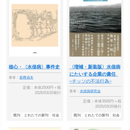
核心・〈水俣病〉事件史
〈増補・新装版〉水俣病
にたいする企業の責任
著者：
富樫貞夫
−チッソの不法行為−
定価：本体2500円＋税
著者：
水俣病研究会
2025/03/20発行
定価：本体3500円＋税
2025/03/20発行
既刊
とれたての新刊
社会
既刊
とれたての新刊
社会