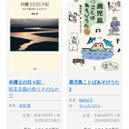
弁護士の日々記
鹿児島ことばあそびうた
民主主義の危うさのなか
3
で
著者：
植村紀子
著者：
前田 豊
画：
やべ みつのり
定価：本体1600円＋税
定価：本体1600円＋税
2025/02/10発行
2024/09/01発行