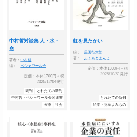
中村哲対談集 人・水・
虹を見たかい
命
絵：
黒田征太郎
著：
ふくもとまんじ
著者：
中村哲
編：
ペシャワール会
定価：本体1300円＋税
2025/10/31発行
定価：本体1700円＋税
2025/12/04発行
既刊
とれたての新刊
中村哲・ペシャワール会関連書
とれたての新刊
医療
社会
絵本・児童よみもの