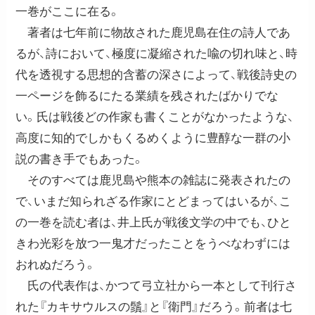
一巻がここに在る。
著者は七年前に物故された鹿児島在住の詩人であ
るが、詩において、極度に凝縮された喩の切れ味と、時
代を透視する思想的含蓄の深さによって、戦後詩史の
一ページを飾るにたる業績を残されたばかりでな
い。氏は戦後どの作家も書くことがなかったような、
高度に知的でしかもくるめくように豊醇な一群の小
説の書き手でもあった。
そのすべては鹿児島や熊本の雑誌に発表されたの
で、いまだ知られざる作家にとどまってはいるが、こ
の一巻を読む者は、井上氏が戦後文学の中でも、ひと
きわ光彩を放つ一鬼才だったことをうべなわずには
おれぬだろう。
氏の代表作は、かつて弓立社から一本として刊行さ
れた『カキサウルスの鬚』と『衛門』だろう。前者は七