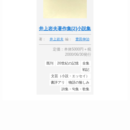
井上岩夫著作集[2]小説集
著：
井上岩夫
編：
豊田伸治
定価：本体5000円＋税
2000/06/30発行
既刊
20世紀の記憶
全集
戦記
文芸（小説・エッセイ）
書評アリ
物語の愉しみ
詩集・句集・歌集