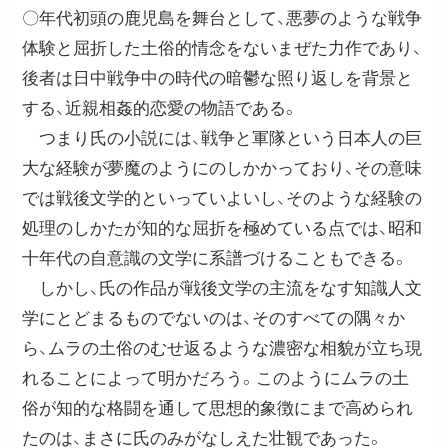
〇年代初頭の鹿児島を舞台として、悪夢のような戦争
体験と屈折した土俗的情念をないまぜた力作であり、
後者は日中戦争中の時代の暗鬱な照り返しを背景と
する、近親相姦的恋愛の物語である。
つまり氏の小説には、戦争と軍隊という日本人の巨
大な経験が夢魔のようにのしかかっており、その意味
では戦後文学的といっていよいし、そのような経験の
処理のしかたが知的な屈折を極めている点では、昭和
十年代の自意識の文学に系譜づけることもできる。
しかし、氏の作品が戦後文学の主流をなす知識人文
学にとどまるものでないのは、そのすべての隅々か
ら、ムラの土俗のむせ返るような濃密な相貌が立ち現
れることによって明かだろう。このようにムラの土
俗が知的な格闘を通して思想的象徴にまで高められ
たのは、まさに氏のみがなしえた壮観であった。