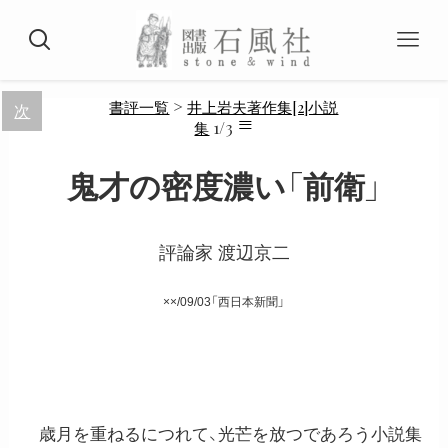
>
書評一覧
井上岩夫著作集[2]小説
次
≡
1/3
集
鬼才の密度濃い「前衛」
評論家 渡辺京二
××/09/03「西日本新聞」
歳月を重ねるにつれて、光芒を放つであろう小説集