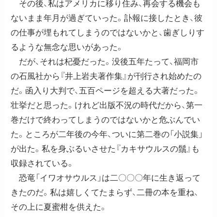
その後、私はアメリカに移り住み、再会する機会も
ないまま年月が過ぎていった。訃報に接したとき、彼
の仕事が埋もれてしまうのではないかと、歯ぎしりす
るような無念な思いがあった。
だが、それは杞憂だった。没後五年たって、福岡市
の石風社から『井上岩夫著作集』が刊行され始めたの
だ。函入り大判で、五百ページを超える大著だった。
壮挙だと思った。けれど出版不況の時代だから、第一
巻だけで終わってしまうのではないかと危ぶんでい
た。ところが二年後の今年、ついに第二巻の「小説集」
が出た。私を身ぶるいさせた『カキサウルスの鬚』も
収録されている。
恐竜「イワオサウルス」は二〇〇〇年に生き返って
きたのだ。私は嬉しくてたまらず、二冊の本を重ね、
その上に夏蜜柑を供えた。