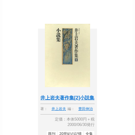
井上岩夫著作集[2]小説集
著：
井上岩夫
編：
豊田伸治
定価：本体5000円＋税
2000/06/30発行
既刊
20世紀の記憶
全集