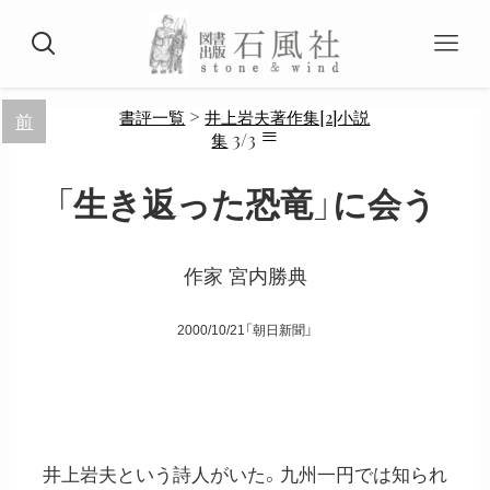
>
書評一覧
井上岩夫著作集[2]小説
前
≡
3/3
集
「生き返った恐竜」に会う
作家 宮内勝典
2000/10/21「朝日新聞」
井上岩夫という詩人がいた。九州一円では知られ