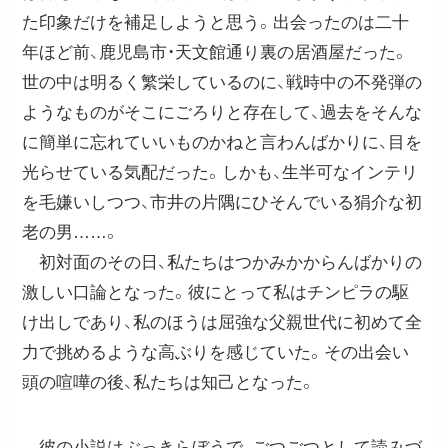
た印象だけを補足しようと思う。出会ったのは二十
年ほど前、鹿児島市・天文館通り裏の居酒屋だった。
世の中は明るく繁栄しているのに、戦時中の不発弾の
ようなものがそこにごろりと存在して、過去をそんな
に簡単に忘れていいものかねと言わんばかりに、目を
光らせている気配だった。しかも、生半可なインテリ
を毛嫌いしつつ、市井の片隅にひそんでいる狷介な初
老の男……。
初対面のその日、私たちはつかみかからんばかりの
激しい口論となった。彼にとって私はチンピラの駆
け出しであり、私のほうは屈強な父親世代に初めて全
力で挑めるような高ぶりを感じていた。その出会い
頭の喧嘩の後、私たちは知己となった。
彼の小説はぶっきらぼうで、ごつごつとして読みづ