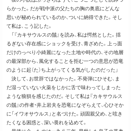
らかった。だが戦中派の父たちの胸の奥底にどんな
思いが秘められているのか、ついに納得できた。そし
て私は、こう記した。
「『カキサウルスの鬚』を読み、私は愕然とした。揺
るぎない存在感にショックを受け、青ざめた。上っ面
だけのっぺり小綺麗になった土地や時代の、その地層
の最深部から、風化することを拒む一つの意思が恐竜
のように起（た）ち上がってくる気がしたのだった」
決して、お世辞ではなかった。不発弾にひそむ、ま
だ湿っていない火薬をじかに舌で味わってしまった
ような狼狽を感じたのだ。そして私は『カキサウルス
の鬚』の作者・井上岩夫を恐竜になぞらえて、心ひそか
に「イワオサウルス」と名づけた。頑固親父め、と呟き
たくなる困惑と、深い畏れを込めて。