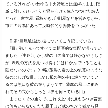
ているけれど、いわゆる中央詩壇とは無縁のまま、権
威に対してひっそりと背を向けて生きつづけた詩人
だった。古本屋、看板かき、印刷屋などを営みながら、
市井の片隅にあって反時代的な姿勢をつらぬいた。
作家・島尾敏雄は、彼についてこう記している。
「目が鋭く光ってすべてに拒否的な気配が漂ってい
ました。（中略）しかし彼の目の底では静かなやさしさ
が、表現の方法を見つけ得ずにはにかんでいることを
隠せないのです。（中略）孤島の岩の上の俊寛のような
彼の悲しげな目。しかし私の胸の中に焼きついてい
るのは無口な彼の在りようです。薩摩の風土にまみ
れてその穴からじっと世界を伺っている目」
まったくその通りで、これ以上つけ加えるべき言葉
は何もいらない。ただ親子ほど歳のちがう者から見