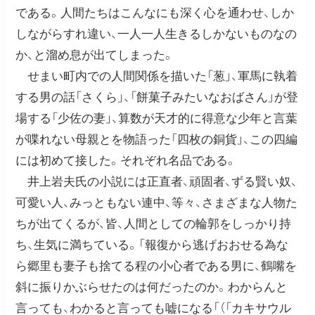
である。人間たちはこんなにも深く心を通わせ、しか
しながらすれ違い、一人一人生きるしかないものなの
か、と溜め息が出てしまった。
せまい町内での人間関係を描いた「葱」、軍馬に執着
する男の話「さくら」、「餅菓子みたいなおばさん」が登
場する「少佐の妻」、算数が天才的に得意な少年と言葉
が喋れない母親とを物語った「四枚の銅貨」、この四編
には初めて接した。それぞれ名品である。
井上岩夫氏の小説には正直者、頑固者、ずる賢い奴、
可愛い人、みっともない連中、等々、さまざまな人物た
ちが出てくるが、皆、人間としての輪郭をしっかり持
ち、生気に満ちている。「報復から逃げおおせる為な
ら郷里も妻子も捨てる程の小心者である男に、鶴嘴を
斜に振りかぶらせたのは何だったのか。わからんと
言っても、わかると言っても嘘になる「（「カキサウル