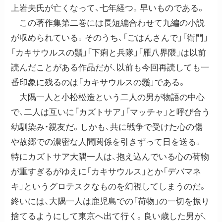
上岩夫氏が亡くなって、七年経つ。早いものである。
この著作集第二巻には長短編合わせて九編の小説
が収められている。そのうち、「ごはんさんで」「衛門」
「カキサウルスの鬚」「下痢と兵隊」「雁八界隈」は以前
読んだことがある作品だが、以前も今回再読しても一
番印象に残るのは「カキサウルスの鬚」である。
大隅一人と小松松造という二人の男が物語の中心
で、二人は互いに「カズトサア」「マッチャ」と呼び合う
幼馴染み・親友だ。しかも、共に戦争で受けた心の傷
や故郷での濃密な人間関係を引きずって日を送る。
特にカズトサア大隅一人は、抱え込んでいる心の荷物
が重すぎるがゆえに「カキサウルス」とか「デバマネ
キ」というグロテスクなものを幻視してしまうのだ。
終いには、大隅一人は鹿児島での「荷物」の一切を振り
捨てるようにして東京へ出て行く。良い歳した男が、