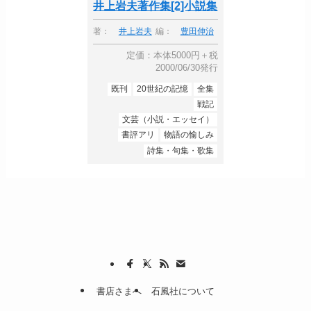
井上岩夫著作集[2]小説集
著：
井上岩夫
編：
豊田伸治
定価：本体5000円＋税
2000/06/30発行
既刊
20世紀の記憶
全集
戦記
文芸（小説・エッセイ）
書評アリ
物語の愉しみ
詩集・句集・歌集
書店さまへ
石風社について