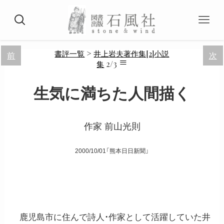
>
書評一覧
井上岩夫著作集[2]小説
前
次
≡
2/3
集
生気に満ちた人間描く
作家 前山光則
2000/10/01「熊本日日新聞」
鹿児島市に住んで詩人・作家として活躍していた井