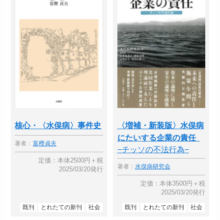
核心・〈水俣病〉事件史
〈増補・新装版〉水俣病
にたいする企業の責任
著者：
富樫貞夫
−チッソの不法行為−
定価：本体2500円＋税
著者：
水俣病研究会
2025/03/20発行
定価：本体3500円＋税
2025/03/20発行
既刊
とれたての新刊
社会
既刊
とれたての新刊
社会