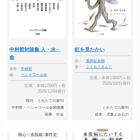
中村哲対談集 人・水・
虹を見たかい
命
絵：
黒田征太郎
著：
ふくもとまんじ
著者：
中村哲
編：
ペシャワール会
定価：本体1300円＋税
2025/10/31発行
定価：本体1700円＋税
2025/12/04発行
既刊
とれたての新刊
中村哲・ペシャワール会関連書
とれたての新刊
医療
社会
絵本・児童よみもの