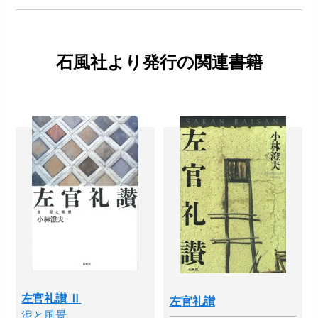
石風社より発行の関連書籍
左官礼讃 Ⅱ
左官礼讃
泥と風景