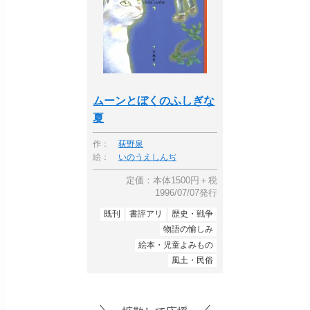
ムーンとぼくのふしぎな
夏
作：
荻野泉
絵：
いのうえしんぢ
定価：本体1500円＋税
1996/07/07発行
既刊
書評アリ
歴史・戦争
物語の愉しみ
絵本・児童よみもの
風土・民俗