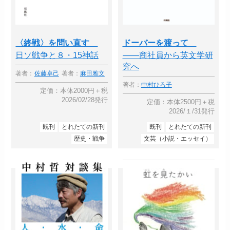
〈終戦〉を問い直す
ドーバーを渡って
日ソ戦争と８・15神話
――商社員から英文学研
究へ
著者：
佐藤卓己
著者：
麻田雅文
著者：
中村ひろ子
定価：本体2000円＋税
2026/02/28発行
定価：本体2500円＋税
2026/１/31発行
既刊
とれたての新刊
既刊
とれたての新刊
歴史・戦争
文芸（小説・エッセイ）