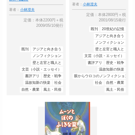
著者：
小林澄夫
著者：
小林澄夫
定価：本体2800円＋税
定価：本体2200円＋税
2001/08/15発行
2009/05/10発行
既刊
20世紀の記憶
アジアと向き合う
ノンフィクション
既刊
アジアと向き合う
壁と左官と職人と
ノンフィクション
文芸（小説・エッセイ）
壁と左官と職人と
書評アリ
歴史・戦争
文芸（小説・エッセイ）
温故知新の快楽
書評アリ
歴史・戦争
眼からウロコのノンフィクション
温故知新の快楽
社会
社会
自然・農業
自然・農業
風土・民俗
風土・民俗