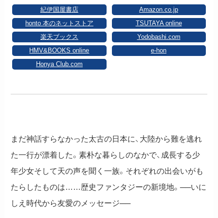
紀伊国屋書店
Amazon.co.jp
honto 本のネットストア
TSUTAYA online
楽天ブックス
Yodobashi.com
HMV&BOOKS online
e-hon
Honya Club.com
まだ神話すらなかった太古の日本に、大陸から難を逃れ
た一行が漂着した。素朴な暮らしのなかで、成長する少
年少女そして天の声を聞く一族。それぞれの出会いがも
たらしたものは……歴史ファンタジーの新境地。──いに
しえ時代から友愛のメッセージ──