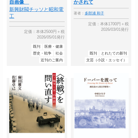
自画像
かされて
新興財閥チッソと昭和電
著者：
多郎浦 和子
工
定価：本体1700円＋税
2026/03/01発行
定価：本体2500円＋税
2026/05/01発行
既刊
医療・健康
歴史・戦争
社会
既刊
とれたての新刊
近刊のご案内
文芸（小説・エッセイ）