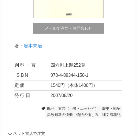
メールで注文・お問合わせ
著：
岩本末治
判型・頁
四六判上製252頁
ISBN
978-4-88344-150-1
定価
1540円（本体1400円）
発行日
2007/08/20
既刊
文芸（小説・エッセイ）
歴史・戦争
温故知新の快楽
物語の愉しみ
縄文風花記
ネット書店で注文