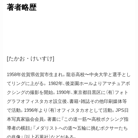
著者略歴
高尾啓介
[たかお・けいすけ]
1958年佐賀県佐賀市生まれ。龍谷高校〜中央大学と選手とし
てリングに上がる。 1982年、後楽園ホールよりアマチュアボ
クシングの撮影を開始。1990年、東京都目黒区に（有）フォト
グラフオフィスタカオ設立後、書籍・雑誌その他印刷媒体等
で活動。1996年より（有）オフィスタカオとして活動。JPS日
本写真家協会会員。著書に『この道一筋〜高校ボクシング指
導者の横顔』『メダリストへの道〜五輪に挑むボクサーたち
の肖像』（以上石風社）などがある。