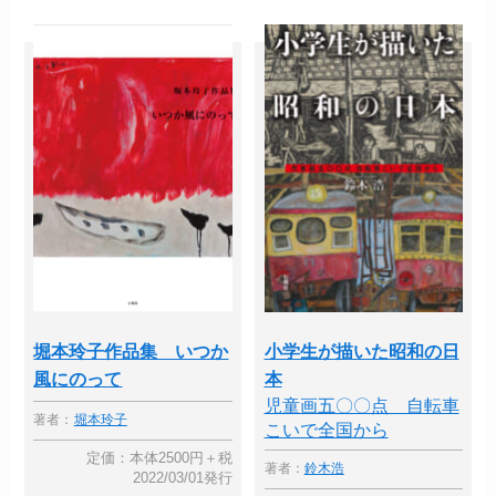
堀本玲子作品集 いつか
小学生が描いた昭和の日
風にのって
本
児童画五〇〇点 自転車
著者：
堀本玲子
こいで全国から
定価：本体2500円＋税
著者：
鈴木浩
2022/03/01発行