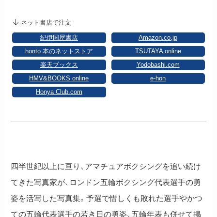
ネット書店で注文
紀伊国屋書店
Amazon.co.jp
honto 本のネットストア
TSUTAYA online
楽天ブックス
Yodobashi.com
HMV&BOOKS online
e-hon
Honya Club.com
四半世紀以上に亘り、アマチュアボクシングを追い続け
てきた写真家が、ロンドン五輪ボクシング代表選手の勇
姿を活写した写真集。予選で惜しくも敗れた選手やかつ
ての五輪代表選手の若き日の勇姿、五輪年表も併せて掲