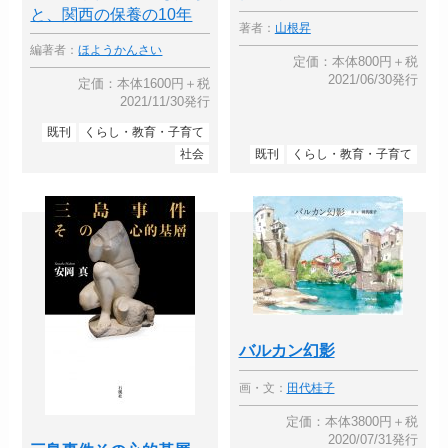
と、関西の保養の10年
著者：
山根昇
編著者：
ほようかんさい
定価：本体800円＋税
2021/06/30発行
定価：本体1600円＋税
2021/11/30発行
既刊
くらし・教育・子育て
社会
既刊
くらし・教育・子育て
バルカン幻影
画・文：
田代桂子
定価：本体3800円＋税
2020/07/31発行