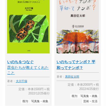
いのちをつなぐ
いのちってナンボ？ 平
昆虫たちが教えてくれた
和ってナンボ？
こと
著者：
黒田征太郎
著者：
大川千瑞
定価：本体2000円＋税
2022/4/25発行
定価：本体1500円＋税
2022/12/25発行
既刊
写真集・画集
既刊
写真集・画集
芸術・生活