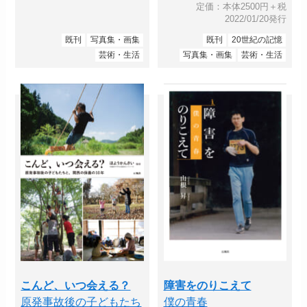
定価：本体2500円＋税
2022/01/20発行
既刊
写真集・画集
既刊
20世紀の記憶
芸術・生活
写真集・画集
芸術・生活
こんど、いつ会える？
障害をのりこえて
原発事故後の子どもたち
僕の青春