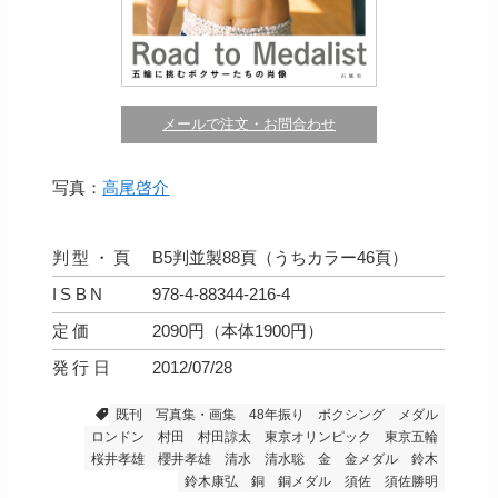
メールで注文・お問合わせ
写真：
高尾啓介
判型・頁
B5判並製88頁（うちカラー46頁）
ISBN
978-4-88344-216-4
定価
2090円（本体1900円）
発行日
2012/07/28
既刊
写真集・画集
48年振り
ボクシング
メダル
ロンドン
村田
村田諒太
東京オリンピック
東京五輪
桜井孝雄
櫻井孝雄
清水
清水聡
金
金メダル
鈴木
鈴木康弘
銅
銅メダル
須佐
須佐勝明