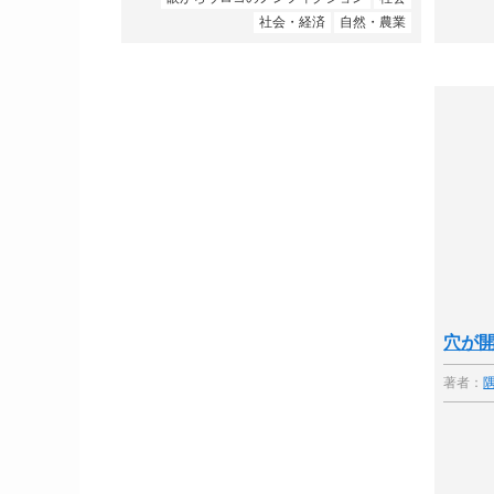
社会・経済
自然・農業
穴が
著者：