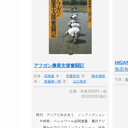
HIGA
アフガン農業支援奮闘記
島田
監修：
高橋修
著：
伊藤和也
著：
橋本康範
写真：
著：
進藤陽一郎
著：
山口敦史
定価：本体2500円＋税
2010/03/01発行
既刊
アジアと向き合う
ノンフィクション
中村哲・ペシャワール会関連書
書評アリ
眼からウロコのノンフィクション
社会