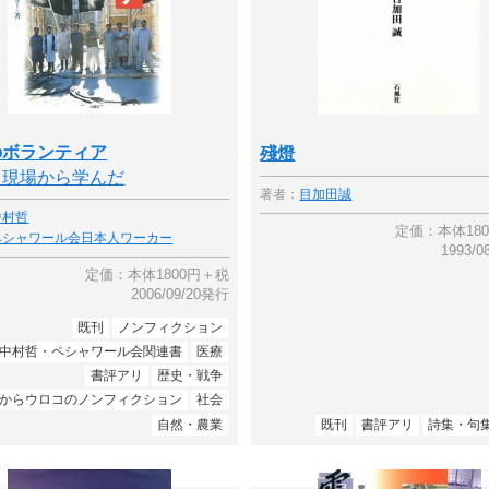
のボランティア
殘燈
て現場から学んだ
著者：
目加田誠
中村哲
定価：本体18
ペシャワール会日本人ワーカー
1993/
定価：本体1800円＋税
2006/09/20発行
既刊
ノンフィクション
中村哲・ペシャワール会関連書
医療
書評アリ
歴史・戦争
からウロコのノンフィクション
社会
自然・農業
既刊
書評アリ
詩集・句