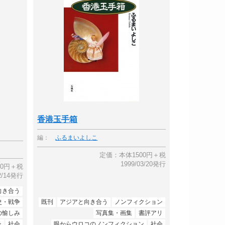
香港玉手箱
編：
ふるまいよしこ
定価：本体1500円＋税
1999/03/20発行
00円＋税
12/14発行
向き合う
史・戦争
既刊
アジアと向き合う
ノンフィクション
の愉しみ
写真集・画集
書評アリ
ン
社会
眼からウロコのノンフィクション
社会