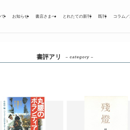
いて
お知らせ
書店さまへ
とれたての新刊
既刊
コラム／
書評アリ
– category –