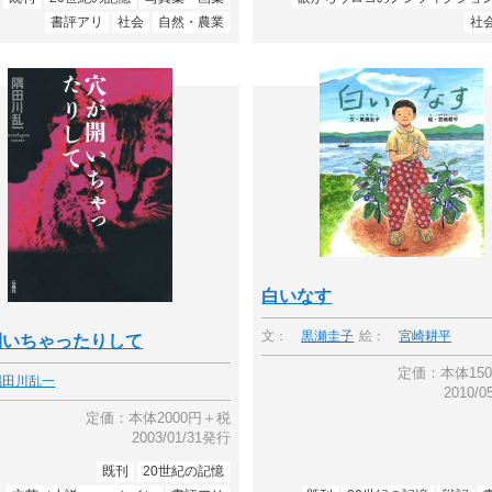
書評アリ
社会
自然・農業
社
白いなす
文：
黒瀬圭子
絵：
宮崎耕平
開いちゃったりして
定価：本体15
隅田川乱一
2010/
定価：本体2000円＋税
2003/01/31発行
既刊
20世紀の記憶