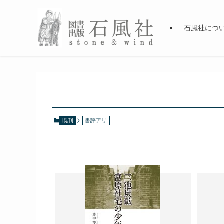
石風社につ
既刊
書評アリ