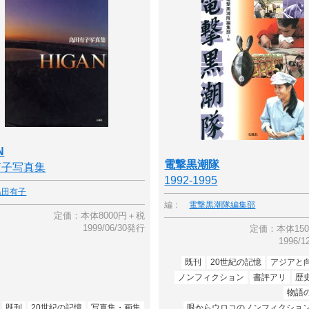
N
電撃黒潮隊
有子写真集
1992-1995
島田有子
編：
電撃黒潮隊編集部
定価：本体8000円＋税
1999/06/30発行
定価：本体15
1996/
既刊
20世紀の記憶
アジアと
ノンフィクション
書評アリ
歴
物語
既刊
20世紀の記憶
写真集・画集
眼からウロコのノンフィクショ