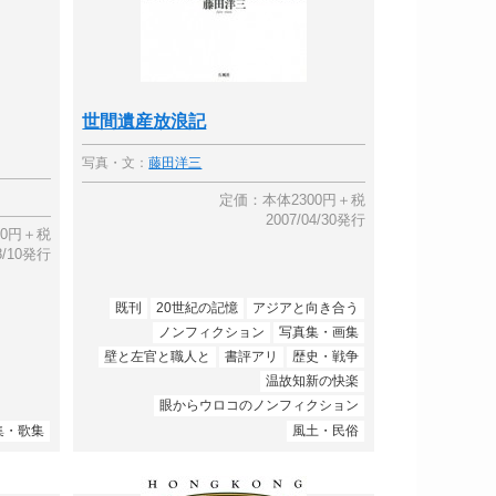
世間遺産放浪記
写真・文：
藤田洋三
定価：本体2300円＋税
2007/04/30発行
00円＋税
08/10発行
既刊
20世紀の記憶
アジアと向き合う
ノンフィクション
写真集・画集
壁と左官と職人と
書評アリ
歴史・戦争
温故知新の快楽
眼からウロコのノンフィクション
集・歌集
風土・民俗