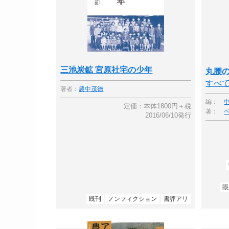
三池炭鉱 宮原社宅の少年
丸腰
すべ
著者：
農中茂徳
編：
定価：本体1800円＋税
著：
2016/06/10発行
眼
既刊
ノンフィクション
書評アリ