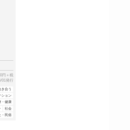
00円＋税
04/01発行
向き合う
クション
療・健康
ン
社会
土・民俗