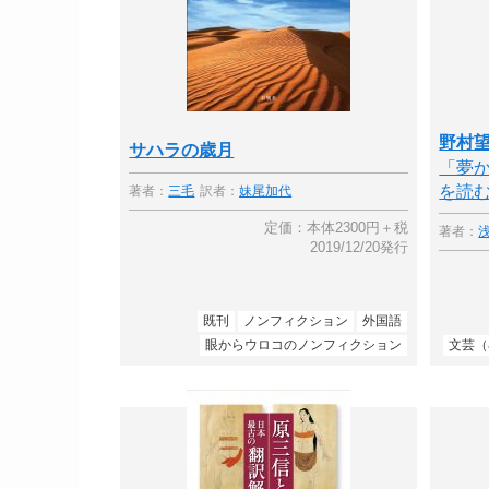
野村望
サハラの歳月
「夢
を読
著者：
三毛
訳者：
妹尾加代
定価：本体2300円＋税
著者：
2019/12/20発行
既刊
ノンフィクション
外国語
眼からウロコのノンフィクション
文芸（