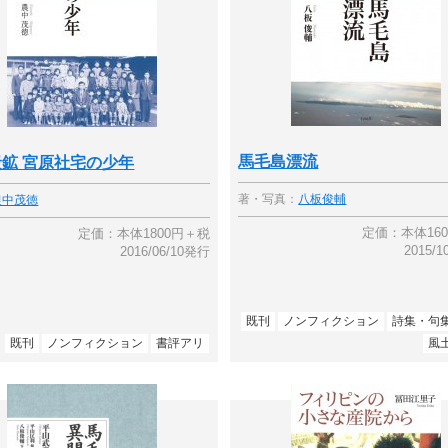
馬毛島漂流
鉱 宮原社宅の少年
著・写真：
八板俊輔
農中茂徳
定価：本体16
定価：本体1800円＋税
2015/
2016/06/10発行
既刊
ノンフィクション
詩集・句
既刊
ノンフィクション
書評アリ
風