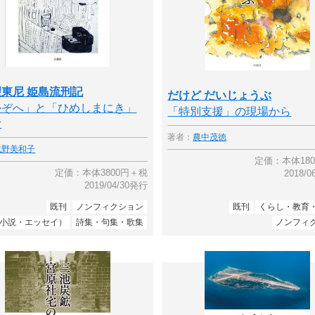
東尼 姫島流刑記
だけど だいじょうぶ
かぞへ」と「ひめしまにき」
「特別支援」の現場から
む
著者：
農中茂徳
浅野美和子
定価：本体18
定価：本体3800円＋税
2018/
2019/04/30発行
既刊
ノンフィクション
既刊
くらし・教育
小説・エッセイ）
詩集・句集・歌集
ノンフィ