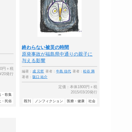
終わらない被災の時間
原発事故が福島県中通りの親子に
与える影響
00円＋税
編著：
成 元哲
著者：
牛島 佳代
著者：
松谷 満
10/20発行
著者：
阪口 祐介
定価：本体1800円＋税
2015/03/20発行
集・歌集
土・民俗
既刊
ノンフィクション
医療・健康
社会