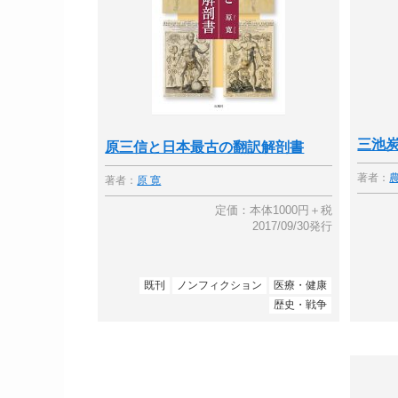
三池炭
原三信と日本最古の翻訳解剖書
著者：
著者：
原 寛
定価：本体1000円＋税
2017/09/30発行
既刊
ノンフィクション
医療・健康
歴史・戦争