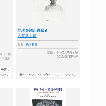
地球を翔た異風者
古賀武夫伝
著者：
橋本和喜
定価：本体2700円＋税
00円＋税
2018/06/15発行
06/21発行
・子育て
クション
既刊
アジアと向き合う
ノンフィクション