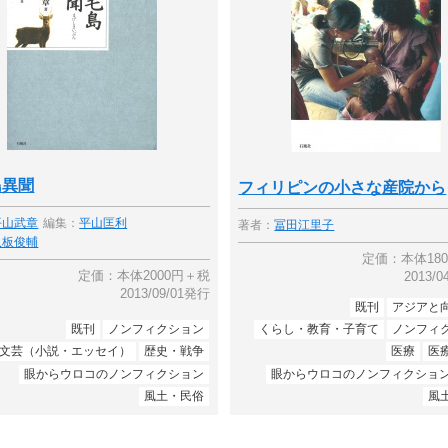
島異聞
フィリピンの小さな産院から
平山武章
編集：
平山匡利
著者：
冨田江里子
八板俊輔
定価：本体18
定価：本体2000円＋税
2013/
2013/09/01発行
既刊
アジアと
既刊
ノンフィクション
くらし・教育・子育て
ノンフィ
文芸（小説・エッセイ）
歴史・戦争
医療
医
眼からウロコのノンフィクション
眼からウロコのノンフィクショ
風土・民俗
風