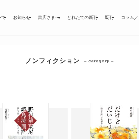
いて
お知らせ
書店さまへ
とれたての新刊
既刊
コラム／
ノンフィクション
– category –