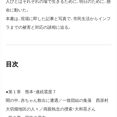
人びとはそれぞれの場で生きるために、明日のために、懸
命に動いた。
本書は、現場に即した記事と写真で、市民生活からインフ
ラまでの被害と対応の諸相に迫る。
目次
●第１章 熊本・連続震度７
闇の中、赤ちゃん救出に遭遇／一致団結の集落 西原村
大切畑地区の人々／両親執念の捜索・大和晃さん