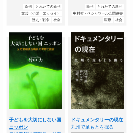
既刊
とれたての新刊
既刊
とれたての新刊
文芸（小説・エッセイ）
中村哲・ペシャワール会関連書
歴史・戦争
社会
医療
社会
子どもを大切にしない国
ドキュメンタリーの現在
九州で足もとを掘る
ニッポン