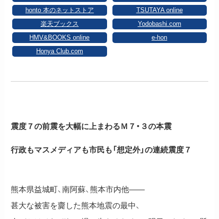
honto 本のネットストア
TSUTAYA online
楽天ブックス
Yodobashi.com
HMV&BOOKS online
e-hon
Honya Club.com
震度７の前震を大幅に上まわるＭ７・３の本震
行政もマスメディアも市民も「想定外」の連続震度７
熊本県益城町、南阿蘇、熊本市内他――
甚大な被害を齎した熊本地震の最中、