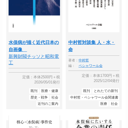
水俣病が描く近代日本の
中村哲対談集 人・水・
自画像
命
新興財閥チッソと昭和電
著者：
中村哲
工
編：
ペシャワール会
定価：本体1700円＋税
定価：本体2500円＋税
2025/12/04発行
2026/05/01発行
既刊
医療・健康
既刊
とれたての新刊
歴史・戦争
社会
中村哲・ペシャワール会関連書
近刊のご案内
医療
社会