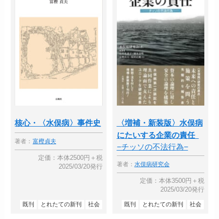
核心・〈水俣病〉事件史
〈増補・新装版〉水俣病
にたいする企業の責任
著者：
富樫貞夫
−チッソの不法行為−
定価：本体2500円＋税
著者：
水俣病研究会
2025/03/20発行
定価：本体3500円＋税
2025/03/20発行
既刊
とれたての新刊
社会
既刊
とれたての新刊
社会