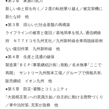
●第２章 家族の底力
新しい命と前を向く／２度の転校乗り越え／被災契機に
新たな絆 他
●第３章 揺らいだ社会基盤の再構築
ライフラインの被害と復旧／基地局車を投入、通信網維
持 ＮＴＴドコモ九州支社／九州新幹線全車両脱線前例
ない復旧作業 九州新幹線 他
●第４章 生産と流通の確保
製造業「ＢＣＰ（事業継続計画）」発動／名水無事「ここで
再開」 サントリー九州熊本工場／グループで情報共有、
販売継続 イオン九州 他
●第５章 防災・避難とコミュニティ
「大規模災害」への意識欠如／自主的に動ける態勢づくり
／車中泊対策、充実が急務 他