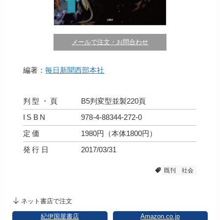
メールで注文・お問合わせ
編著：
毎日新聞西部本社
判型・頁
B5判変型並製220頁
ISBN
978-4-88344-272-0
定価
1980円（本体1800円）
発行日
2017/03/31
既刊
社会
ネット書店で注文
紀伊国屋書店
Amazon.co.jp