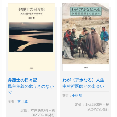
弁護士の日々記
わが〈アホなる〉人生
民主主義の危うさのなか
中村哲医師との出会い
で
著者：
小林 晃
著者：
前田 豊
定価：本体2500円＋税
2024/2/20発行
定価：本体1600円＋税
2025/02/10発行