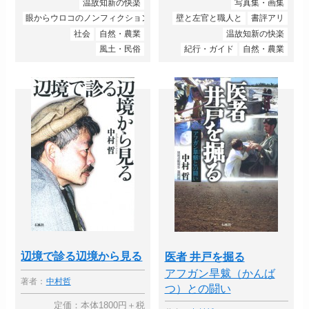
温故知新の快楽
写真集・画集
眼からウロコのノンフィクション
壁と左官と職人と
書評アリ
社会
自然・農業
温故知新の快楽
風土・民俗
紀行・ガイド
自然・農業
辺境で診る辺境から見る
医者 井戸を掘る
アフガン旱魃（かんば
著者：
中村哲
つ）との闘い
定価：本体1800円＋税