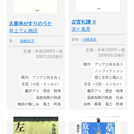
左官礼讃 Ⅱ
久留米がすりのうた
泥と風景
井上でん物語
著者：
小林澄夫
著：
岩崎京子
定価：本体2200円＋税
定価：本体1500円＋税
2009/05/10発行
2007/12/10発行
既刊
アジアと向き合う
ノンフィクション
既刊
アジアと向き合う
壁と左官と職人と
文芸（小説・エッセイ）
文芸（小説・エッセイ）
書評アリ
歴史・戦争
書評アリ
歴史・戦争
温故知新の快楽
温故知新の快楽
社会
物語の愉しみ
風土・民俗
自然・農業
風土・民俗