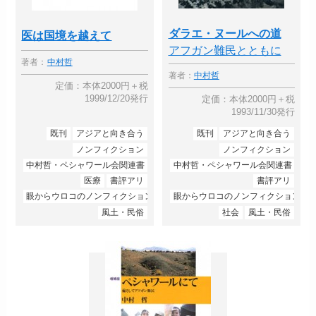
ダラエ・ヌールへの道
医は国境を越えて
アフガン難民とともに
著者：
中村哲
著者：
中村哲
定価：本体2000円＋税
1999/12/20発行
定価：本体2000円＋税
1993/11/30発行
既刊
アジアと向き合う
既刊
アジアと向き合う
ノンフィクション
ノンフィクション
中村哲・ペシャワール会関連書
中村哲・ペシャワール会関連書
医療
書評アリ
書評アリ
眼からウロコのノンフィクション
眼からウロコのノンフィクション
風土・民俗
社会
風土・民俗