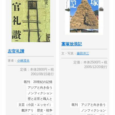
藁塚放浪記
左官礼讃
文・写真：
藤田洋三
著者：
小林澄夫
定価：本体2500円＋税
2005/12/20発行
定価：本体2800円＋税
2001/08/15発行
既刊
20世紀の記憶
アジアと向き合う
ノンフィクション
壁と左官と職人と
文芸（小説・エッセイ）
既刊
アジアと向き合う
書評アリ
歴史・戦争
ノンフィクション