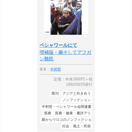
ペシャワールにて
増補版・癩そしてアフガ
ン難民
著者：
中村哲
定価：本体1800円＋税
1992/03/25発行
既刊
アジアと向き合う
ノンフィクション
中村哲・ペシャワール会関連書
医療
医療・健康
書評アリ
眼からウロコのノンフィクション
社会
風土・民俗