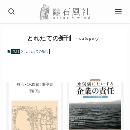
とれたての新刊
– category –
既刊
とれたての新刊