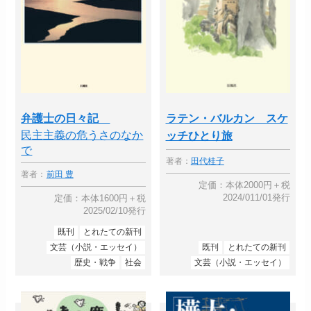
弁護士の日々記
ラテン・バルカン スケ
民主主義の危うさのなか
ッチひとり旅
で
著者：
田代桂子
著者：
前田 豊
定価：本体2000円＋税
2024/011/01発行
定価：本体1600円＋税
2025/02/10発行
既刊
とれたての新刊
文芸（小説・エッセイ）
既刊
とれたての新刊
歴史・戦争
社会
文芸（小説・エッセイ）