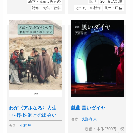
絵本・児童よみもの
既刊
20世紀の記憶
詩集・句集・歌集
とれたての新刊
風土・民俗
わが〈アホなる〉人生
戯曲 黒いダイヤ
中村哲医師との出会い
著者：
支那海 東
著者：
小林 晃
定価：本体2700円＋税