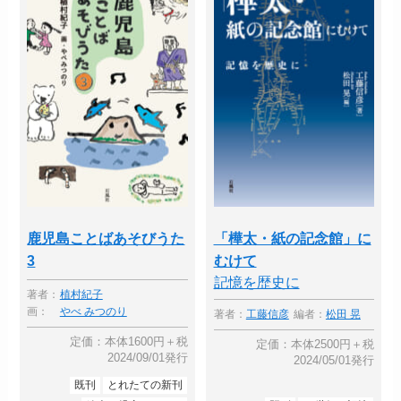
鹿児島ことばあそびうた
「樺太・紙の記念館」に
3
むけて
記憶を歴史に
著者：
植村紀子
画：
やべ みつのり
著者：
工藤信彦
編者：
松田 晃
定価：本体1600円＋税
定価：本体2500円＋税
2024/09/01発行
2024/05/01発行
既刊
とれたての新刊