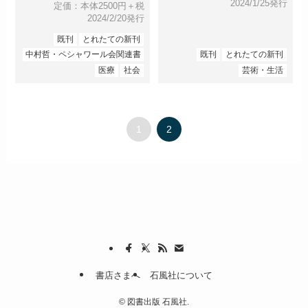
2024/1/25発行
定価：本体2500円＋税
2024/2/20発行
既刊
とれたての新刊
中村哲・ペシャワール会関連書
既刊
とれたての新刊
医療
社会
芸術・生活
1
2
書店さまへ
石風社について
©
図書出版 石風社.