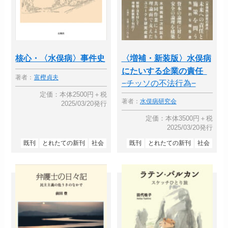
核心・〈水俣病〉事件史
〈増補・新装版〉水俣病
にたいする企業の責任
著者：
富樫貞夫
−チッソの不法行為−
定価：本体2500円＋税
著者：
水俣病研究会
2025/03/20発行
定価：本体3500円＋税
2025/03/20発行
既刊
とれたての新刊
社会
既刊
とれたての新刊
社会