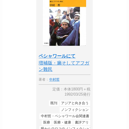
ペシャワールにて
増補版・癩そしてアフガ
ン難民
著者：
中村哲
定価：本体1800円＋税
1992/03/25発行
既刊
アジアと向き合う
ノンフィクション
中村哲・ペシャワール会関連書
医療
医療・健康
書評アリ
眼からウロコのノンフィクション