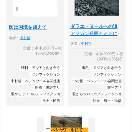
ダラエ・ヌールへの道
医は国境を越えて
アフガン難民とともに
著者：
中村哲
著者：
中村哲
定価：本体2000円＋税
1999/12/20発行
定価：本体2000円＋税
1993/11/30発行
既刊
アジアと向き合う
既刊
アジアと向き合う
ノンフィクション
ノンフィクション
中村哲・ペシャワール会関連書
中村哲・ペシャワール会関連書
医療
書評アリ
書評アリ
眼からウロコのノンフィクション
眼からウロコのノンフィクション
風土・民俗
社会
風土・民俗