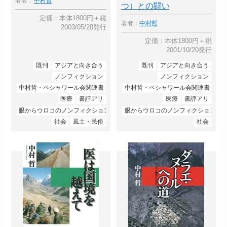
著者：
中村哲
つ）との闘い
定価：本体1800円＋税
著者：
中村哲
2003/05/20発行
定価：本体1800円＋税
2001/10/20発行
既刊
アジアと向き合う
既刊
アジアと向き合う
ノンフィクション
ノンフィクション
中村哲・ペシャワール会関連書
中村哲・ペシャワール会関連書
医療
書評アリ
医療
書評アリ
眼からウロコのノンフィクション
眼からウロコのノンフィクション
社会
風土・民俗
社会