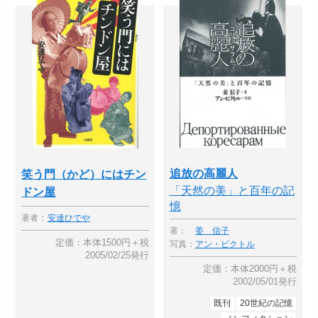
追放の高麗人
笑う門（かど）にはチン
「天然の美」と百年の記
ドン屋
憶
著者：
安達ひでや
著：
姜 信子
定価：本体1500円＋税
写真：
アン・ビクトル
2005/02/25発行
定価：本体2000円＋税
2002/05/01発行
既刊
20世紀の記憶