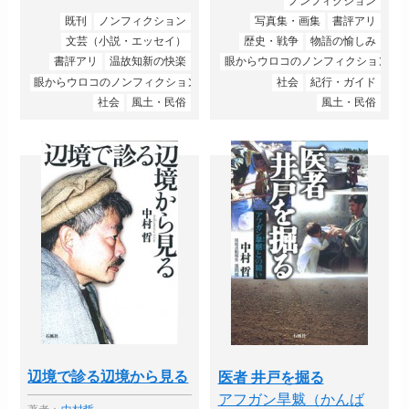
ノンフィクション
既刊
ノンフィクション
写真集・画集
書評アリ
文芸（小説・エッセイ）
歴史・戦争
物語の愉しみ
書評アリ
温故知新の快楽
眼からウロコのノンフィクション
眼からウロコのノンフィクション
社会
紀行・ガイド
社会
風土・民俗
風土・民俗
辺境で診る辺境から見る
医者 井戸を掘る
アフガン旱魃（かんば