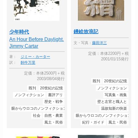
鏝絵放浪記
少年時代
An Hour Before Daylight.
文・写真：
藤田洋三
Jimmy Cartar
定価：本体2200円＋税
著：
ジミー・カーター
2001/01/15発行
訳：
飼牛万里
定価：本体2500円＋税
2003/08/04発行
既刊
20世紀の記憶
既刊
20世紀の記憶
ノンフィクション
ノンフィクション
書評アリ
写真集・画集
歴史・戦争
壁と左官と職人と
眼からウロコのノンフィクション
温故知新の快楽
社会
自然・農業
眼からウロコのノンフィクション
風土・民俗
紀行・ガイド
風土・民俗