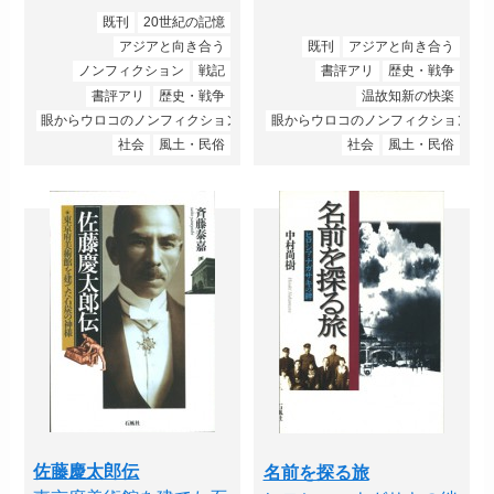
既刊
20世紀の記憶
アジアと向き合う
既刊
アジアと向き合う
ノンフィクション
戦記
書評アリ
歴史・戦争
書評アリ
歴史・戦争
温故知新の快楽
眼からウロコのノンフィクション
眼からウロコのノンフィクション
社会
風土・民俗
社会
風土・民俗
佐藤慶太郎伝
名前を探る旅