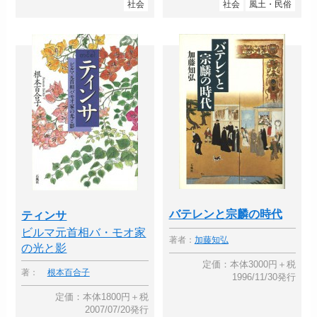
社会
社会
風土・民俗
バテレンと宗麟の時代
ティンサ
ビルマ元首相バ・モオ家
著者：
加藤知弘
の光と影
定価：本体3000円＋税
著：
根本百合子
1996/11/30発行
定価：本体1800円＋税
2007/07/20発行