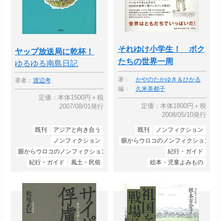
それゆけ小学生！ ボク
ヤップ放送局に乾杯！
たちの世界一周
ゆるゆる南島日記
著：
かやのたかゆき＆ひかる
著者：
渡辺考
編：
久米美都子
定価：本体1500円＋税
定価：本体1800円＋税
2007/08/01発行
2008/05/10発行
既刊
アジアと向き合う
既刊
ノンフィクション
ノンフィクション
眼からウロコのノンフィクション
眼からウロコのノンフィクション
紀行・ガイド
紀行・ガイド
風土・民俗
絵本・児童よみもの