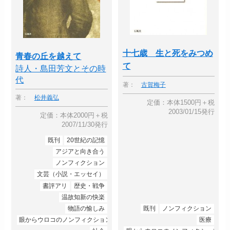
十七歳 生と死をみつめ
青春の丘を越えて
て
詩人・島田芳文とその時
代
著：
古賀梅子
著：
松井義弘
定価：本体1500円＋税
2003/01/15発行
定価：本体2000円＋税
2007/11/30発行
既刊
20世紀の記憶
アジアと向き合う
ノンフィクション
文芸（小説・エッセイ）
書評アリ
歴史・戦争
温故知新の快楽
物語の愉しみ
既刊
ノンフィクション
眼からウロコのノンフィクション
医療