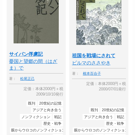
サイパン俘虜記
祖国を戦場にされて
憂国と望郷の間（はざ
ビルマのささやき
ま）で
著：
根本百合子
著：
松尾正己
定価：本体2000円＋税
定価：本体2000円＋税
2000/07/01発行
2009/10/10発行
既刊
20世紀の記憶
アジアと向き合う
既刊
20世紀の記憶
ノンフィクション
戦記
アジアと向き合う
戦記
歴史・戦争
歴史・戦争
眼からウロコのノンフィクション
眼からウロコのノンフィクション