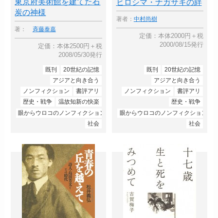
東京府美術館を建てた石
ヒロシマ・ナガサキの絆
炭の神様
著者：
中村尚樹
著：
斉藤泰嘉
定価：本体2000円＋税
2000/08/15発行
定価：本体2500円＋税
2008/05/30発行
既刊
20世紀の記憶
既刊
20世紀の記憶
アジアと向き合う
アジアと向き合う
ノンフィクション
書評アリ
ノンフィクション
書評アリ
歴史・戦争
温故知新の快楽
歴史・戦争
眼からウロコのノンフィクション
眼からウロコのノンフィクション
社会
社会