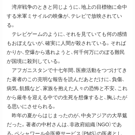
湾岸戦争のときと同じように、地上の目標物に命中
する米軍ミサイルの映像が、テレビで放映されてい
る。
テレビゲームのように、それを見ていても何の感情
もおぼえないが、確実に人間が殺されている。それば
かりか、空爆から逃れようと、何千何万にのぼる難民
が国境に殺到している。
アフガニスタンで十七年間、医療活動をつづけてき
た著者のこの克明な報告を読んだあとだけに、負傷、
病気、飢餓など、家族を抱えた人々の恐怖と不安、これ
から厳冬を迎える中での生死を想像すると、胸ふたが
る思いにさせられる。
昨年の夏からはじまったのが、中央アジアの大旱魃
だった。著者の中村さんは、非政府組織（NGO）であ
る、ペシャワール会医療サービス（PMS）の医者とし