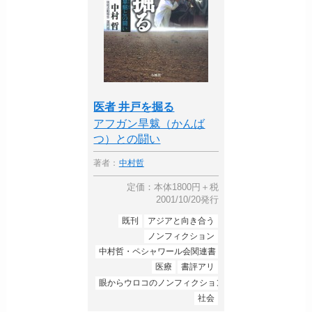
医者 井戸を掘る
アフガン旱魃（かんば
つ）との闘い
著者：
中村哲
定価：本体1800円＋税
2001/10/20発行
既刊
アジアと向き合う
ノンフィクション
中村哲・ペシャワール会関連書
医療
書評アリ
眼からウロコのノンフィクション
社会