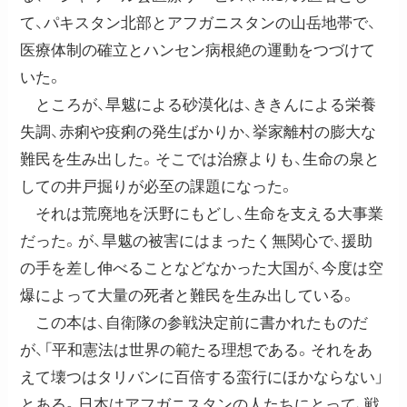
て、パキスタン北部とアフガニスタンの山岳地帯で、
医療体制の確立とハンセン病根絶の運動をつづけて
いた。
ところが、旱魃による砂漠化は、ききんによる栄養
失調、赤痢や疫痢の発生ばかりか、挙家離村の膨大な
難民を生み出した。そこでは治療よりも、生命の泉と
しての井戸掘りが必至の課題になった。
それは荒廃地を沃野にもどし、生命を支える大事業
だった。が、旱魃の被害にはまったく無関心で、援助
の手を差し伸べることなどなかった大国が、今度は空
爆によって大量の死者と難民を生み出している。
この本は、自衛隊の参戦決定前に書かれたものだ
が、「平和憲法は世界の範たる理想である。それをあ
えて壊つはタリバンに百倍する蛮行にほかならない」
とある。日本はアフガニスタンの人たちにとって、戦