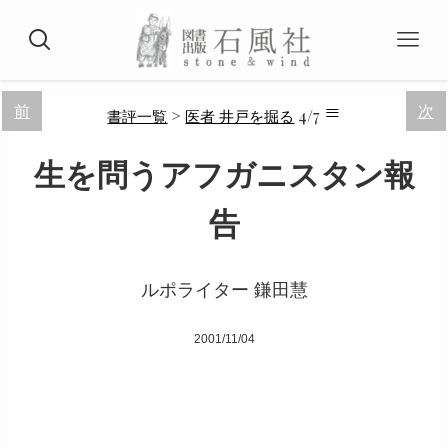
≡
前
次
>
4/7
書評一覧
医者 井戸を掘る
生を問うアフガニスタン報
告
ルポライター 鎌田慧
2001/11/04