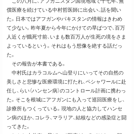
この八月に、アフガニスタン国境地域で十七年、無
償医療を続けている中村哲医師に出会い、話を聞い
た。日本ではアフガンやパキスタンの情報はきわめ
て少ない。昨年夏から今年にかけての旱ばつで、百万
人近くが餓死寸前、いまも数百万人が生死の境をさま
よっているという。それはもう想像を絶する話だっ
た。
その報告が本書である。
中村氏はカラコルムへ山登りにいってその自然の
美しさと悲惨な医療環境に打たれ、ペシャワールに赴
任し、らい（ハンセン病）のコントロール計画に携わっ
た。そこを根城にアフガンにも入って巡回医療をし、
診療所もつくっている。現地の人と協力してハンセ
ン病のほか、コレラ、マラリア、結核などの感染症と闘
ってきた。