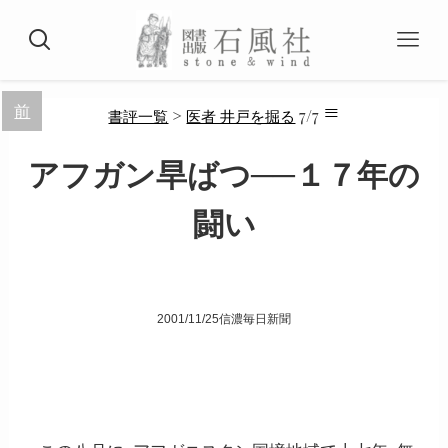
≡
前
>
7/7
書評一覧
医者 井戸を掘る
アフガン旱ばつ──１７年の
闘い
2001/11/25信濃毎日新聞