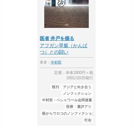
医者 井戸を掘る
アフガン旱魃（かんば
つ）との闘い
著者：
中村哲
定価：本体1800円＋税
2001/10/20発行
既刊
アジアと向き合う
ノンフィクション
中村哲・ペシャワール会関連書
医療
書評アリ
眼からウロコのノンフィクション
社会