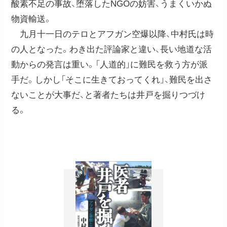
酸素不足の事故、堕落したNGOの妨害、うまくいかぬ
物資輸送。
九月十一日のテロとアフガン空爆以降、中村氏は時
の人となった。わき出た評論家と違い、長い地道な活
動からの発言は重い。「人道的」に難民を救う方が派
手だ。しかし「そこに生きておってくれ」、難民を出さ
ないことが大事だ、と著者たちは井戸を掘りつづけ
る。