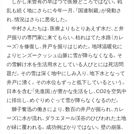
しかし未曾有の旱ばつで医療どころではない。戦
乱も続く地にさらに今年一月、「国連制裁」が発動さ
れ、情況はさらに悪化した。
中村さんたちは、医療よりもとりあえず水だ、と井
戸掘りの専門家に来てもらい、枯れはてた水路（カレ
ーズ）を修復し、井戸を掘りはじめた。地球温暖化に
よりヒンズークッシュ山脈に雪が降らなくなる。そ
の雪解け水を生活用水としている人びとには死活問
題だ。その雪は深く地中にしみ入り、地下水となって
井戸に湧く。その水位もずっと低下しているという。
日本を含む「先進国」が豊かな生活をし、CO2を空気中
に排出し、めぐりめぐって雪が降らなくなるのだ。
獅子奮迅の働きにより、数百の井戸が掘られ、カレ
ーズに水が流れ、ダラエヌール渓谷のひびわれた土地
が緑に覆われる。成功例ばかりではない。壁の崩落、