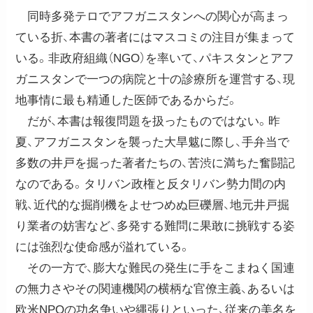
同時多発テロでアフガニスタンへの関心が高まっ
ている折、本書の著者にはマスコミの注目が集まって
いる。非政府組織（NGO）を率いて、パキスタンとアフ
ガニスタンで一つの病院と十の診療所を運営する、現
地事情に最も精通した医師であるからだ。
だが、本書は報復問題を扱ったものではない。昨
夏、アフガニスタンを襲った大旱魃に際し、手弁当で
多数の井戸を掘った著者たちの、苦渋に満ちた奮闘記
なのである。タリバン政権と反タリバン勢力間の内
戦、近代的な掘削機をよせつめぬ巨礫層、地元井戸掘
り業者の妨害など、多発する難問に果敢に挑戦する姿
には強烈な使命感が溢れている。
その一方で、膨大な難民の発生に手をこまねく国連
の無力さやその関連機関の横柄な官僚主義、あるいは
欧米NPOの功名争いや縄張りといった、従来の美名を