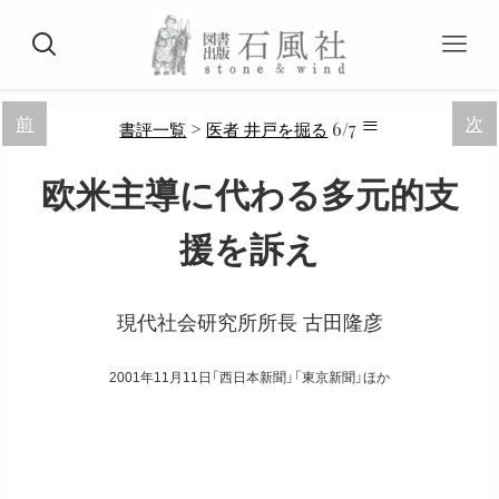
≡
前
次
>
6/7
書評一覧
医者 井戸を掘る
欧米主導に代わる多元的支
援を訴え
現代社会研究所所長 古田隆彦
2001年11月11日「西日本新聞」「東京新聞」ほか