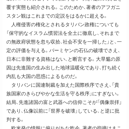
覆す実態も紹介される。このためか、著者のアフガニ
スタン観はこれまでの定説をはるかに超える。
人権侵害の権化とされるタリバン政権についても
「保守的なイスラム慣習法を全土に徹底し、それまで
の無政府状態を忽ち収拾、社会不安を一掃した」と、一
定の評価を与える。バーミヤンの石仏の破壊でさえ、
日本に非難する資格はない、と断言する。大旱魃の原
因は先進国の生み出した地球温暖化であり、打ち続く
内乱も大国の思惑によるものだ。
タリバンに国連制裁を加えた国際秩序でさえ、「貴
族国家のきらびやかな生活を守る秩序」にすぎない。
結局、先進諸国の富と武器への信仰こそが「偶像崇拝」
であり、仏像以前に「世界を破壊」している、と逆に批
判する。
欧米発の情報に偏りがちな昨今、著者の指摘はまこ