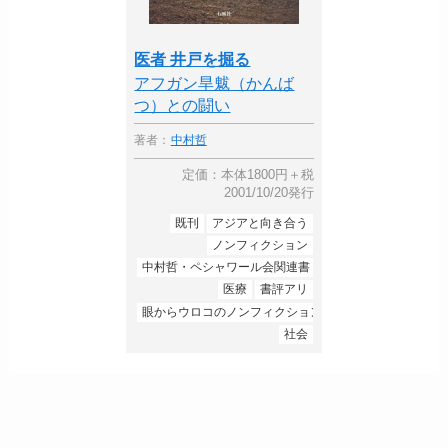
医者 井戸を掘る
アフガン旱魃（かんば
つ）との闘い
著者：
中村哲
定価：本体1800円＋税
2001/10/20発行
既刊
アジアと向き合う
ノンフィクション
中村哲・ペシャワール会関連書
医療
書評アリ
眼からウロコのノンフィクション
社会