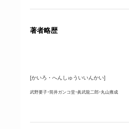
著者略歴
「海路」編集委員会
[かいろ・へんしゅういいんかい]
武野要子・筒井ガンコ堂・眞武龍二郎・丸山雍成