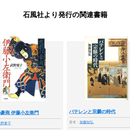
石風社より発行の関連書籍
バテレンと宗麟の時代
豪商 伊藤小左衛門
著者：
加藤知弘
武野要子