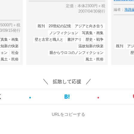
定価：本体2300円＋税
編者：
海路
2007/04/30発行
5000円＋税
既刊
20世紀の記憶
アジアと向き合う
03/09/15発行
ノンフィクション
写真集・画集
写真集・画集
壁と左官と職人と
書評アリ
歴史・戦争
故知新の快楽
温故知新の快楽
既刊
ア
ション
社会
眼からウロコのノンフィクション
風土・民俗
風土・民俗
拡散して応援
URLをコピーする