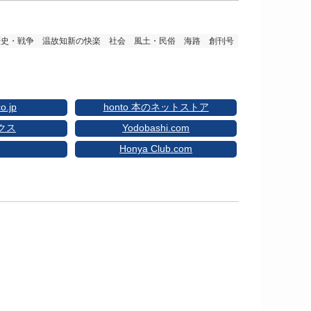
歴史・戦争
温故知新の快楽
社会
風土・民俗
海路 創刊号
o.jp
honto 本のネットストア
クス
Yodobashi.com
Honya Club.com