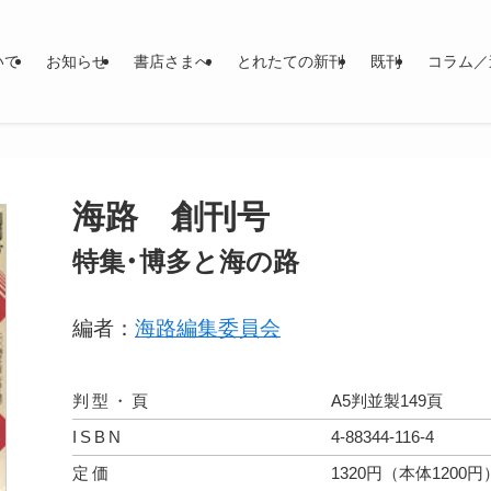
いて
お知らせ
書店さまへ
とれたての新刊
既刊
コラム／
海路 創刊号
特集・博多と海の路
編者：
海路編集委員会
判型・頁
A5判並製149頁
ISBN
4-88344-116-4
定価
1320円（本体1200円