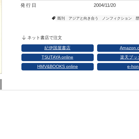
発行日
2004/11/20
既刊
アジアと向き合う
ノンフィクション
ネット書店で注文
紀伊国屋書店
Amazon.c
TSUTAYA online
楽天ブッ
HMV&BOOKS online
e-hon