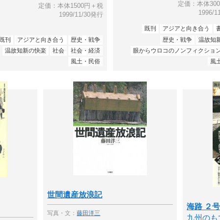
定価：本体30
定価：本体1500円＋税
1996/
1999/11/30発行
既刊
アジアと向き合う
既刊
アジアと向き合う
歴史・戦争
歴史・戦争
温故知
温故知新の快楽
社会
社会・経済
眼からウロコのノンフィクショ
風土・民俗
風
世間遺産放浪記
海路 ２
写真・文：
藤田洋三
九州のも