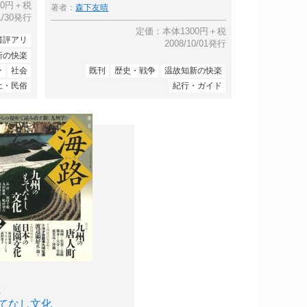
00円＋税
著者：
森下友晴
11/30発行
定価：本体1300円＋税
書評アリ
2008/10/01発行
新の快楽
ン
社会
既刊
歴史・戦争
温故知新の快楽
土・民俗
紀行・ガイド
号
てなし文化