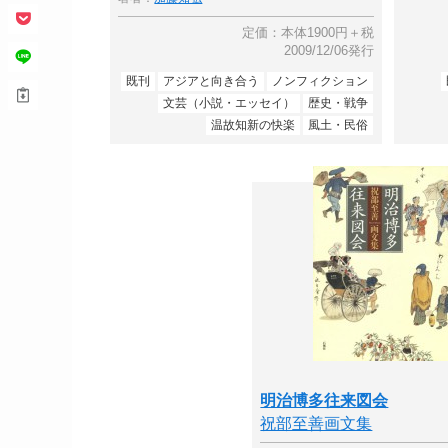
定価：本体1900円＋税
2009/12/06発行
既刊
アジアと向き合う
ノンフィクション
文芸（小説・エッセイ）
歴史・戦争
温故知新の快楽
風土・民俗
明治博多往来図会
祝部至善画文集