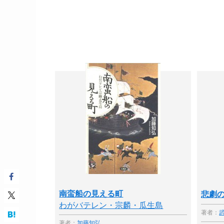
南蛮船の見える町
悲劇の
わがバテレン・宗麟・瓜生島
著者：
著者：
加藤知弘