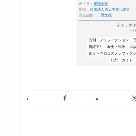
画・文：
祝部至善
編者：
財団法人西日本文化協会
責任編集：
日野文雄
定価：本体
20
既刊
ノンフィクション
書評アリ
歴史・戦争
温
眼からウロコのノンフィク
紀行・ガイド