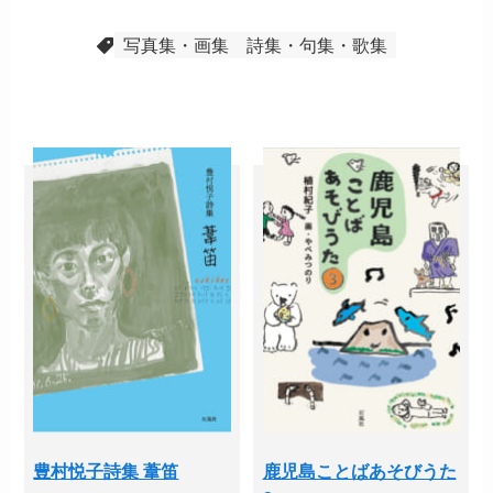
写真集・画集
詩集・句集・歌集
豊村悦子詩集 葦笛
鹿児島ことばあそびうた