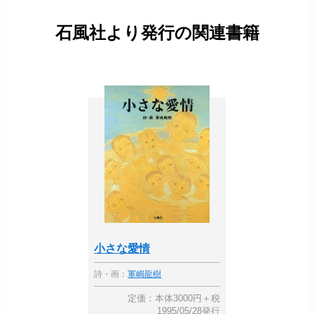
石風社より発行の関連書籍
小さな愛情
詩・画：
軍嶋龍樹
定価：本体3000円＋税
1995/05/28発行