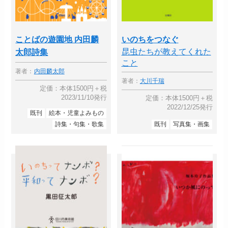
ことばの遊園地 内田麟
いのちをつなぐ
昆虫たちが教えてくれた
太郎詩集
こと
著者：
内田麟太郎
著者：
大川千瑞
定価：本体1500円＋税
2023/11/10発行
定価：本体1500円＋税
2022/12/25発行
既刊
絵本・児童よみもの
詩集・句集・歌集
既刊
写真集・画集