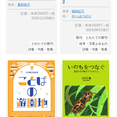
3
著者：
豊村悦子
著者：
植村紀子
定価：本体2500円＋税
画：
やべ みつのり
2025/11/30発行
定価：本体1600円＋税
2024/09/01発行
既刊
とれたての新刊
とれたての新刊
絵本・児童よみもの
詩集・句集・歌集
詩集・句集・歌集