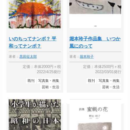
いのちってナンボ？ 平
堀本玲子作品集 いつか
和ってナンボ？
風にのって
著者：
黒田征太郎
著者：
堀本玲子
定価：本体2000円＋税
定価：本体2500円＋税
2022/4/25発行
2022/03/01発行
既刊
写真集・画集
既刊
写真集・画集
芸術・生活
芸術・生活