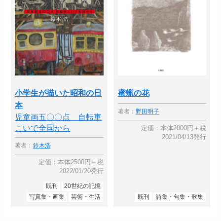
小学生が描いた昭和の日
蜜蝋の花
本
著者：
野田明子
児童画五〇〇点 自転車
こいで全国から
定価：本体2000円＋税
2021/04/13発行
著者：
鈴木浩
定価：本体2500円＋税
2022/01/20発行
既刊
20世紀の記憶
写真集・画集
芸術・生活
既刊
詩集・句集・歌集