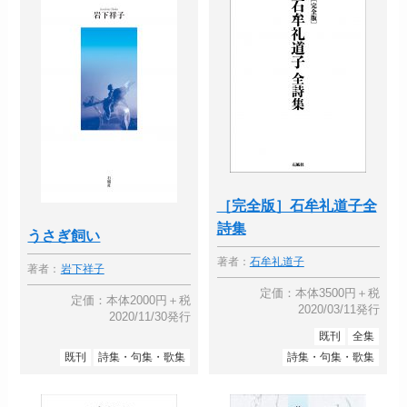
［完全版］石牟礼道子全
詩集
うさぎ飼い
著者：
石牟礼道子
著者：
岩下祥子
定価：本体3500円＋税
定価：本体2000円＋税
2020/03/11発行
2020/11/30発行
既刊
全集
既刊
詩集・句集・歌集
詩集・句集・歌集