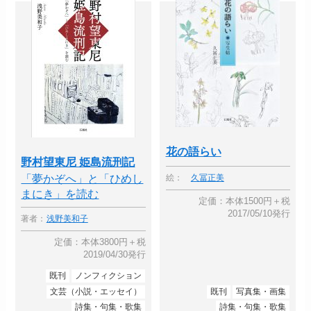
花の語らい
野村望東尼 姫島流刑記
「夢かぞへ」と「ひめし
絵：
久冨正美
まにき」を読む
定価：本体1500円＋税
2017/05/10発行
著者：
浅野美和子
定価：本体3800円＋税
2019/04/30発行
既刊
ノンフィクション
文芸（小説・エッセイ）
既刊
写真集・画集
詩集・句集・歌集
詩集・句集・歌集