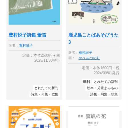
豊村悦子詩集 葦笛
鹿児島ことばあそびうた
3
著者：
豊村悦子
著者：
植村紀子
定価：本体2500円＋税
画：
やべ みつのり
2025/11/30発行
定価：本体1600円＋税
2024/09/01発行
既刊
とれたての新刊
とれたての新刊
絵本・児童よみもの
詩集・句集・歌集
詩集・句集・歌集