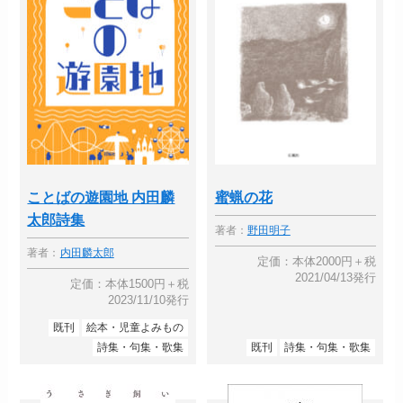
ことばの遊園地 内田麟
蜜蝋の花
太郎詩集
著者：
野田明子
著者：
内田麟太郎
定価：本体2000円＋税
2021/04/13発行
定価：本体1500円＋税
2023/11/10発行
既刊
絵本・児童よみもの
詩集・句集・歌集
既刊
詩集・句集・歌集