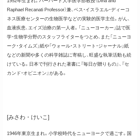
1952年生まれ。ハーバード大学医学部教授（Dina and
Raphael Recanati Professor）兼、ベス・イスラエル・ディーコ
ネス医療センターの生物医学などの実験的医学主任。がん、
血液疾患、エイズ治療の第一人者。「ニューヨーカー」誌で医
学・生物学分野のスタッフライターをつとめ、また「ニューヨ
ーク・タイムズ」紙や「ウォール・ストリート・ジャーナル」紙
などの新聞や多くの科学雑誌に寄稿し、旺盛な執筆活動も続
けている。日本で刊行された著書に『毎日が贈りもの』、『セ
カンド・オピニオン』がある。
美沢惠子
[みさわ・けいこ]
1946年東京生まれ。小学校時代をニューヨークで過ごす。国