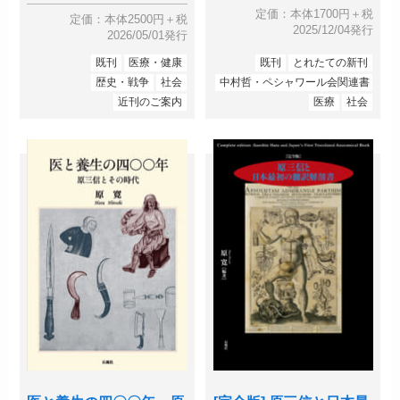
定価：本体1700円＋税
定価：本体2500円＋税
2025/12/04発行
2026/05/01発行
既刊
医療・健康
既刊
とれたての新刊
歴史・戦争
社会
中村哲・ペシャワール会関連書
近刊のご案内
医療
社会