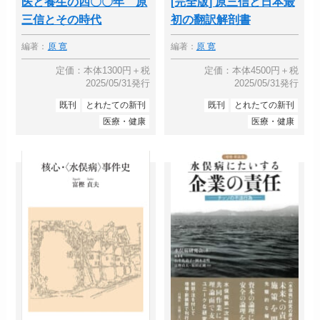
医と養生の四〇〇年 原
[完全版] 原三信と日本最
三信とその時代
初の翻訳解剖書
編著：
原 寛
編著：
原 寛
定価：本体1300円＋税
定価：本体4500円＋税
2025/05/31発行
2025/05/31発行
既刊
とれたての新刊
既刊
とれたての新刊
医療・健康
医療・健康