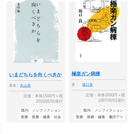
極楽ガン病棟
いまどちらを向くべきか
著：
坂口良
著者：
丸山泉
定価：本体1500円＋税
定価：本体1500円＋税
1997/05/01発行
2010/05/01発行
既刊
ノンフィクション
既刊
ノンフィクション
医療
医療・健康
社会
医療
医療・健康
書評アリ