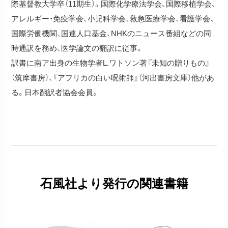
際基督教大学卒（11期生）。国際化学療法学会、国際移植学会、
アレルギー・免疫学会、小児科学会、救急医療学会、看護学会、
国際労働機関、国連人口基金、NHKのニュース番組などの同
時通訳を務め、医学論文の翻訳に従事。
訳書に南ア出身の生物学者L.ワトソン著『未知の贈りもの』
（筑摩書房）、『アフリカの白い呪術師』（河出書房文庫）他があ
る。日本翻訳者協会会員。
石風社より発行の関連書籍