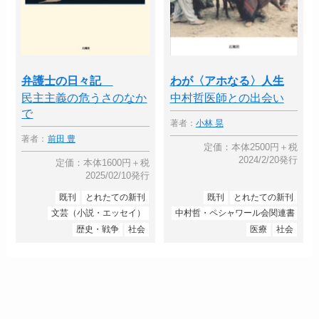
弁護士の日々記
わが〈アホなる〉人生
民主主義の危うさのなか
中村哲医師との出会い
で
著者：
小林 晃
著者：
前田 豊
定価：本体2500円＋税
2024/2/20発行
定価：本体1600円＋税
2025/02/10発行
既刊
とれたての新刊
既刊
とれたての新刊
文芸（小説・エッセイ）
中村哲・ペシャワール会関連書
歴史・戦争
社会
医療
社会