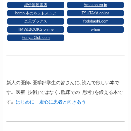
紀伊国屋書店
Amazon.co.jp
honto 本のネットストア
TSUTAYA online
楽天ブックス
Yodobashi.com
HMV&BOOKS online
e-hon
Honya Club.com
新人の医師、医学部学生の皆さんに、読んで欲しい本で
す。 医療「技術」ではなく、臨床での「思考」を鍛える本で
す。
はじめに 虚心に患者と向きあう