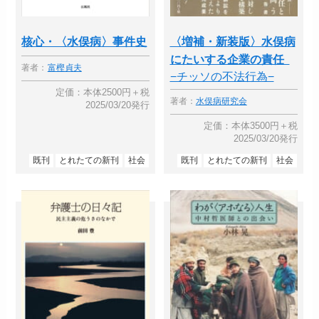
核心・〈水俣病〉事件史
〈増補・新装版〉水俣病
にたいする企業の責任
著者：
富樫貞夫
−チッソの不法行為−
定価：本体2500円＋税
著者：
水俣病研究会
2025/03/20発行
定価：本体3500円＋税
2025/03/20発行
既刊
とれたての新刊
社会
既刊
とれたての新刊
社会