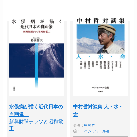
水俣病が描く近代日本の
中村哲対談集 人・水・
自画像
命
新興財閥チッソと昭和電
著者：
中村哲
工
編：
ペシャワール会