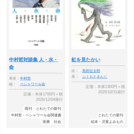
中村哲対談集 人・水・
虹を見たかい
命
絵：
黒田征太郎
著：
ふくもとまんじ
著者：
中村哲
編：
ペシャワール会
定価：本体1300円＋税
2025/10/31発行
定価：本体1700円＋税
2025/12/04発行
既刊
とれたての新刊
中村哲・ペシャワール会関連書
とれたての新刊
医療
社会
絵本・児童よみもの