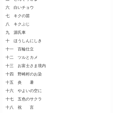
六 白いチョウ
七 キクの苗
八 キクぶじ
九 源氏車
十 ほうしんにしき
十一 百輪仕立
十二 ツルとカメ
十三 お富士さま境内
十四 野崎村のお染
十五 炎 暑
十六 やよいの空に
十七 五色のサクラ
十八 祝 言