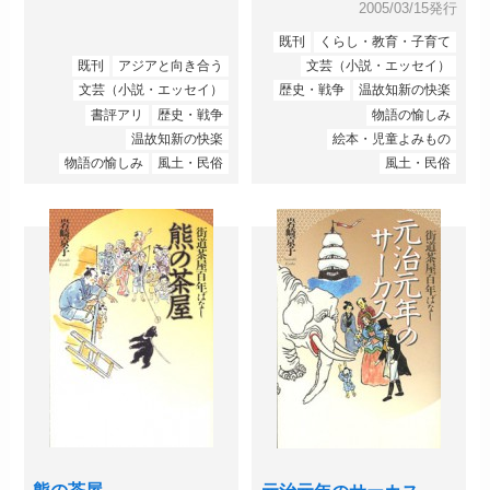
2005/03/15発行
既刊
くらし・教育・子育て
既刊
アジアと向き合う
文芸（小説・エッセイ）
文芸（小説・エッセイ）
歴史・戦争
温故知新の快楽
書評アリ
歴史・戦争
物語の愉しみ
温故知新の快楽
絵本・児童よみもの
物語の愉しみ
風土・民俗
風土・民俗
熊の茶屋