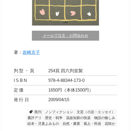
メールで注文・お問合わせ
著：
岩崎京子
判型・頁
254頁 四六判並製
ISBN
978-4-88344-173-0
定価
1650円（本体1500円）
発行日
2009/04/15
既刊
ノンフィクション
文芸（小説・エッセイ）
書評アリ
歴史・戦争
温故知新の快楽
物語の愉しみ
絵本・児童よみもの
自然・農業
風土・民俗
花咲か