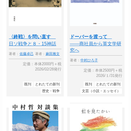
〈終戦〉を問い直す
ドーバーを渡って
日ソ戦争と８・15神話
――商社員から英文学研
究へ
著者：
佐藤卓己
著者：
麻田雅文
著者：
中村ひろ子
定価：本体2000円＋税
2026/02/28発行
定価：本体2500円＋税
2026/１/31発行
既刊
とれたての新刊
既刊
とれたての新刊
歴史・戦争
文芸（小説・エッセイ）