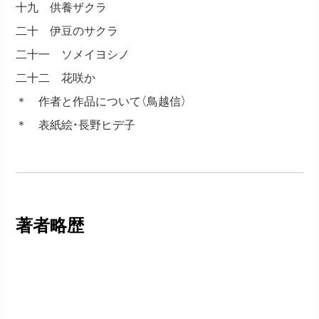
十九 供養ザクラ
二十 伊豆のサクラ
二十一 ソメイヨシノ
二十二 花咲か
＊ 作者と作品について（鳥越信）
＊ 表紙絵・長野ヒデ子
著者略歴
岩崎京子