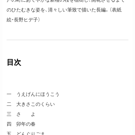
のひたむきな姿を、清々しい筆致で描いた長編。（表紙
絵・長野ヒデ子）
目次
一 うえげんにほうこう
二 大きさこのくらい
三 さ よ
四 卯年の春
五 どんぐりごま