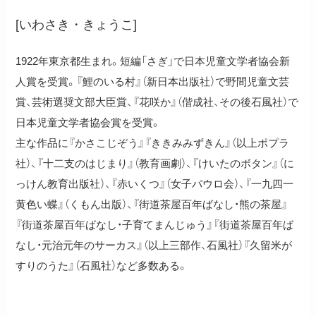
[いわさき・きょうこ]
1922年東京都生まれ。短編「さぎ」で日本児童文学者協会新
人賞を受賞。『鯉のいる村』（新日本出版社）で野間児童文芸
賞、芸術選奨文部大臣賞、『花咲か』（偕成社、その後石風社）で
日本児童文学者協会賞を受賞。
主な作品に『かさこじぞう』『ききみみずきん』（以上ポプラ
社）、『十二支のはじまり』（教育画劇）、『けいたのボタン』（に
っけん教育出版社）、『赤いくつ』（女子パウロ会）、『一九四一
黄色い蝶』（くもん出版）、『街道茶屋百年ばなし・熊の茶屋』
『街道茶屋百年ばなし・子育てまんじゅう』『街道茶屋百年ば
なし・元治元年のサーカス』（以上三部作、石風社）『久留米が
すりのうた』（石風社）など多数ある。