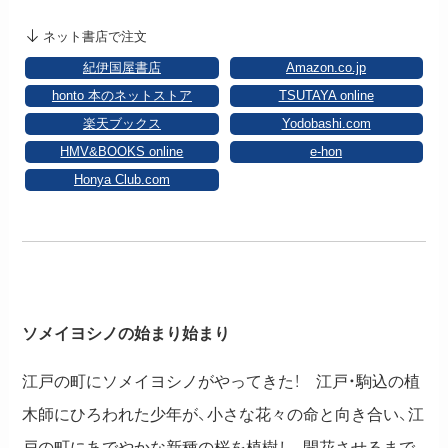
ネット書店で注文
紀伊国屋書店
Amazon.co.jp
honto 本のネットストア
TSUTAYA online
楽天ブックス
Yodobashi.com
HMV&BOOKS online
e-hon
Honya Club.com
ソメイヨシノの始まり始まり
江戸の町にソメイヨシノがやってきた！ 江戸・駒込の植
木師にひろわれた少年が、小さな花々の命と向き合い、江
戸の町にあでやかな新種の桜を植樹し、開花させるまで