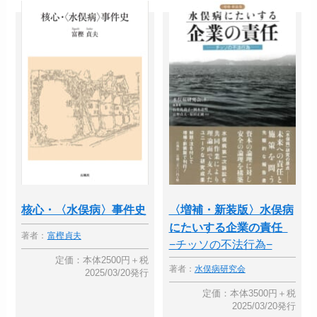
核心・〈水俣病〉事件史
〈増補・新装版〉水俣病
にたいする企業の責任
著者：
富樫貞夫
−チッソの不法行為−
定価：本体2500円＋税
著者：
水俣病研究会
2025/03/20発行
定価：本体3500円＋税
2025/03/20発行