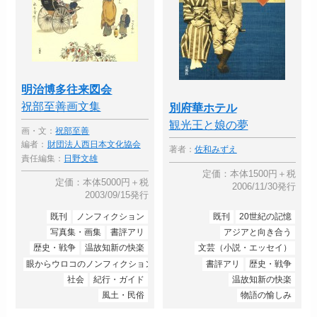
明治博多往来図会
祝部至善画文集
別府華ホテル
観光王と娘の夢
画・文：
祝部至善
編者：
財団法人西日本文化協会
著者：
佐和みずえ
責任編集：
日野文雄
定価：本体1500円＋税
定価：本体5000円＋税
2006/11/30発行
2003/09/15発行
既刊
ノンフィクション
既刊
20世紀の記憶
写真集・画集
書評アリ
アジアと向き合う
歴史・戦争
温故知新の快楽
文芸（小説・エッセイ）
眼からウロコのノンフィクション
書評アリ
歴史・戦争
社会
紀行・ガイド
温故知新の快楽
風土・民俗
物語の愉しみ