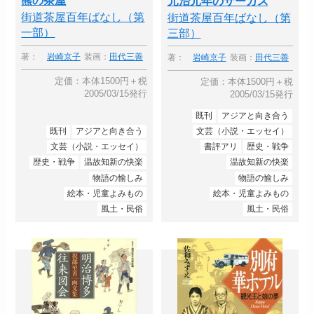
元治元年のサーカス
街道茶屋百年ばなし（第
街道茶屋百年ばなし（第
一部）
三部）
著：
岩崎京子
装画：
田代三善
著：
岩崎京子
装画：
田代三善
定価：本体1500円＋税
定価：本体1500円＋税
2005/03/15発行
2005/03/15発行
既刊
アジアと向き合う
既刊
アジアと向き合う
文芸（小説・エッセイ）
文芸（小説・エッセイ）
書評アリ
歴史・戦争
歴史・戦争
温故知新の快楽
温故知新の快楽
物語の愉しみ
物語の愉しみ
絵本・児童よみもの
絵本・児童よみもの
風土・民俗
風土・民俗