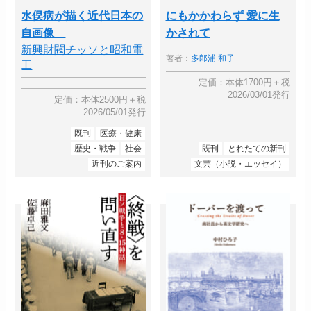
水俣病が描く近代日本の
にもかかわらず 愛に生
自画像
かされて
新興財閥チッソと昭和電
著者：
多郎浦 和子
工
定価：本体1700円＋税
2026/03/01発行
定価：本体2500円＋税
2026/05/01発行
既刊
医療・健康
歴史・戦争
社会
既刊
とれたての新刊
近刊のご案内
文芸（小説・エッセイ）