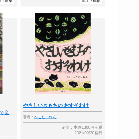
集・歌集
風土・民俗
やさしいきもちの おすそわけ
で全
著者：
へこだ・れん
定価：本体1300円＋税
2021/09/20発行