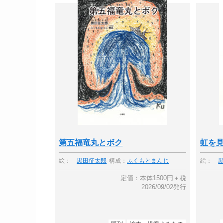
第五福竜丸とボク
虹を
絵：
黒田征太郎
構成：
ふくもとまんじ
絵：
定価：本体1500円＋税
2026/09/02発行