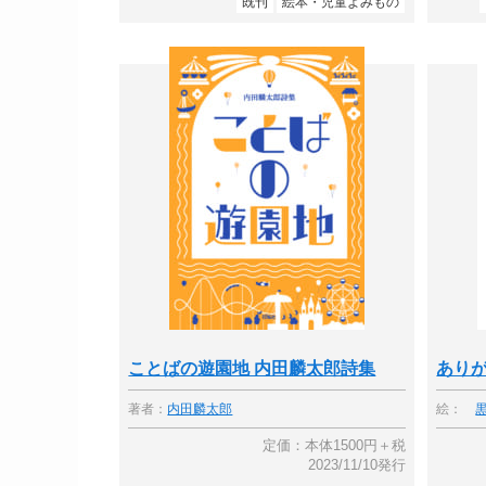
既刊
絵本・児童よみもの
ことばの遊園地 内田麟太郎詩集
あり
著者：
内田麟太郎
絵：
定価：本体1500円＋税
2023/11/10発行