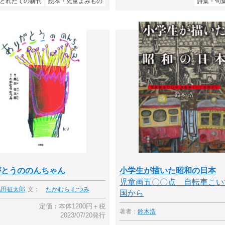
とれたての新刊
絵本・児童よみもの
詩集・句
がとうののんちゃん
小学生が描いた昭和の日本
児童画五〇〇点 自転車こい
黒田征太郎
文：
たかむら むつみ
国から
定価：本体1200円＋税
著者：
鈴木浩
2023/07/20発行