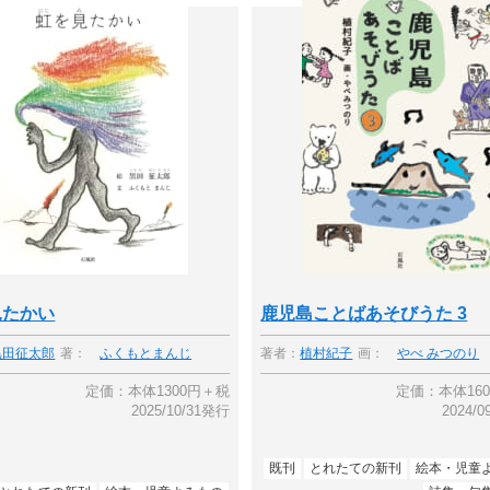
見たかい
鹿児島ことばあそびうた 3
黒田征太郎
著：
ふくもとまんじ
著者：
植村紀子
画：
やべ みつのり
定価：本体1300円＋税
定価：本体16
2025/10/31発行
2024/
既刊
とれたての新刊
絵本・児童