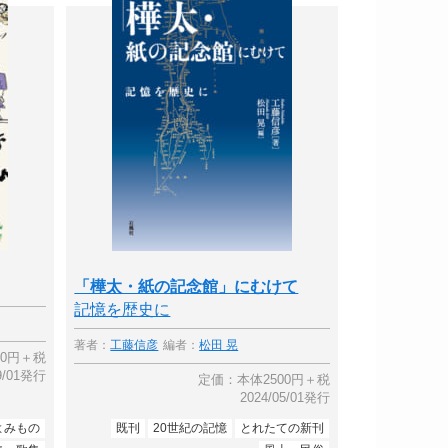
「樺太・紙の記念館」にむけて
記憶を歴史に
著者：
工藤信彦
編者：
松田 晃
00円＋税
09/01発行
定価：本体2500円＋税
2024/05/01発行
よみもの
既刊
20世紀の記憶
とれたての新刊