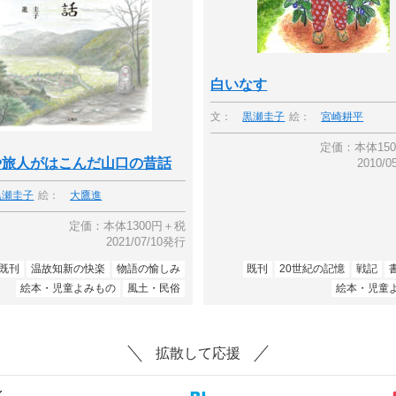
白いなす
文：
黒瀬圭子
絵：
宮崎耕平
定価：本体15
や旅人がはこんだ山口の昔話
2010/
黒瀬圭子
絵：
大鷹進
定価：本体1300円＋税
2021/07/10発行
既刊
温故知新の快楽
物語の愉しみ
既刊
20世紀の記憶
戦記
絵本・児童よみもの
風土・民俗
絵本・児童
拡散して応援