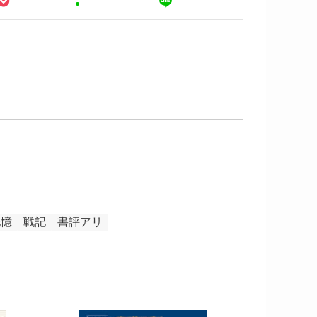
記憶
戦記
書評アリ