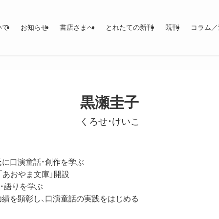
いて
お知らせ
書店さまへ
とれたての新刊
既刊
コラム／
黒瀬圭子
くろせ・けいこ
氏に口演童話・創作を学ぶ
「あおやま文庫」開設
話・語りを学ぶ
功績を顕彰し、口演童話の実践をはじめる