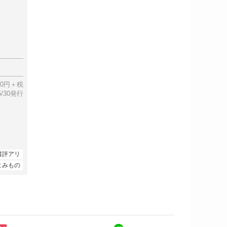
00円＋税
05/30発行
書評アリ
よみもの