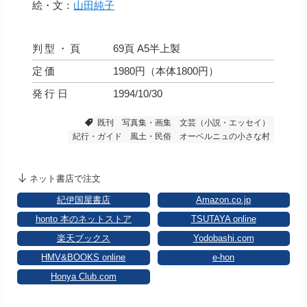
絵・文：
山田純子
判型・頁
69頁 A5半上製
定価
1980円（本体1800円）
発行日
1994/10/30
既刊
写真集・画集
文芸（小説・エッセイ）
紀行・ガイド
風土・民俗
オーベルニュの小さな村
ネット書店で注文
紀伊国屋書店
Amazon.co.jp
honto 本のネットストア
TSUTAYA online
楽天ブックス
Yodobashi.com
HMV&BOOKS online
e-hon
Honya Club.com