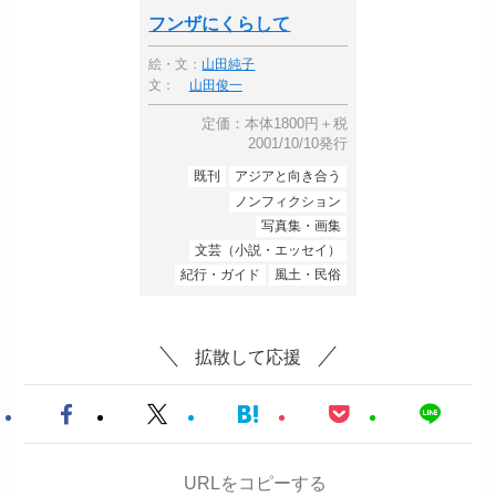
フンザにくらして
絵・文：
山田純子
文：
山田俊一
定価：本体1800円＋税
2001/10/10発行
既刊
アジアと向き合う
ノンフィクション
写真集・画集
文芸（小説・エッセイ）
紀行・ガイド
風土・民俗
拡散して応援
URLをコピーする