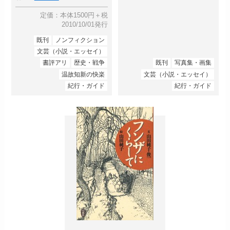
定価：本体1500円＋税
2010/10/01発行
既刊
ノンフィクション
文芸（小説・エッセイ）
書評アリ
歴史・戦争
既刊
写真集・画集
温故知新の快楽
文芸（小説・エッセイ）
紀行・ガイド
紀行・ガイド