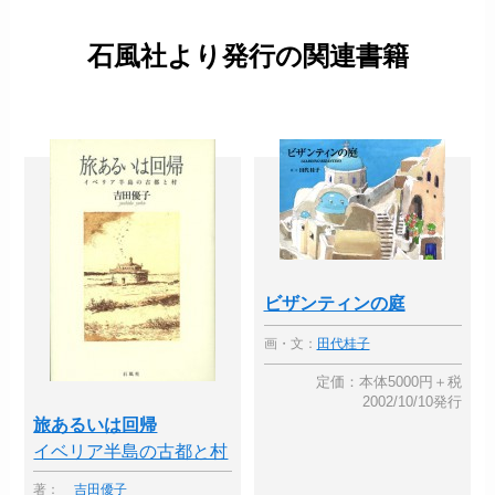
石風社より発行の関連書籍
ビザンティンの庭
画・文：
田代桂子
定価：本体5000円＋税
2002/10/10発行
旅あるいは回帰
イベリア半島の古都と村
著：
吉田優子