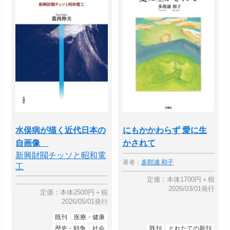
水俣病が描く近代日本の
にもかかわらず 愛に生
自画像
かされて
新興財閥チッソと昭和電
著者：
多郎浦 和子
工
定価：本体1700円＋税
2026/03/01発行
定価：本体2500円＋税
2026/05/01発行
既刊
医療・健康
歴史・戦争
社会
既刊
とれたての新刊