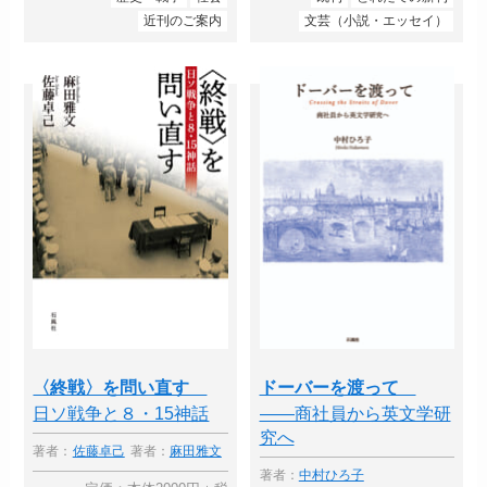
近刊のご案内
文芸（小説・エッセイ）
〈終戦〉を問い直す
ドーバーを渡って
日ソ戦争と８・15神話
――商社員から英文学研
究へ
著者：
佐藤卓己
著者：
麻田雅文
著者：
中村ひろ子