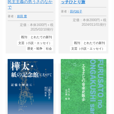
民主主義の危うさのなか
ッチひとり旅
で
著者：
田代桂子
著者：
前田 豊
定価：本体2000円＋税
2024/011/01発行
定価：本体1600円＋税
2025/02/10発行
既刊
とれたての新刊
文芸（小説・エッセイ）
既刊
とれたての新刊
歴史・戦争
社会
文芸（小説・エッセイ）