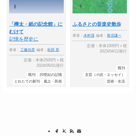
「樺太・紙の記念館」に
ふるさとの音楽史散歩
むけて
著者：
木村茂
編者：
青沼謙一
記憶を歴史に
定価：本体1000円＋税
著者：
工藤信彦
編者：
松田 晃
2023/04/12発行
定価：本体2500円＋税
2024/05/01発行
既刊
既刊
20世紀の記憶
文芸（小説・エッセイ）
とれたての新刊
風土・民俗
芸術・生活