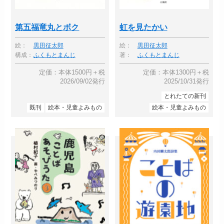
第五福竜丸とボク
虹を見たかい
絵：
黒田征太郎
絵：
黒田征太郎
構成：
ふくもとまんじ
著：
ふくもとまんじ
定価：本体1500円＋税
定価：本体1300円＋税
2026/09/02発行
2025/10/31発行
とれたての新刊
既刊
絵本・児童よみもの
絵本・児童よみもの