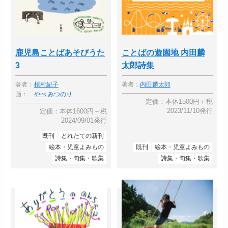
鹿児島ことばあそびうた
ことばの遊園地 内田麟
3
太郎詩集
著者：
植村紀子
著者：
内田麟太郎
画：
やべ みつのり
定価：本体1500円＋税
2023/11/10発行
定価：本体1600円＋税
2024/09/01発行
既刊
とれたての新刊
絵本・児童よみもの
既刊
絵本・児童よみもの
詩集・句集・歌集
詩集・句集・歌集