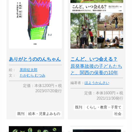
ありがとうののんちゃん
こんど、いつ会える？
原発事故後の子どもたち
絵：
黒田征太郎
と、関西の保養の10年
文：
たかむら むつみ
編著者：
ほようかんさい
定価：本体1200円＋税
2023/07/20発行
定価：本体1600円＋税
2021/11/30発行
既刊
くらし・教育・子育て
既刊
絵本・児童よみもの
社会