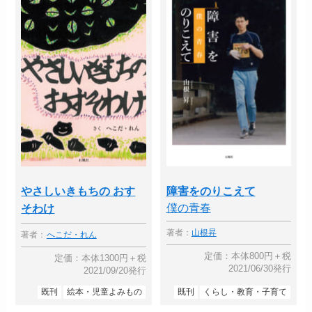
やさしいきもちの おす
障害をのりこえて
僕の青春
そわけ
著者：
山根昇
著者：
へこだ・れん
定価：本体800円＋税
定価：本体1300円＋税
2021/06/30発行
2021/09/20発行
既刊
絵本・児童よみもの
既刊
くらし・教育・子育て