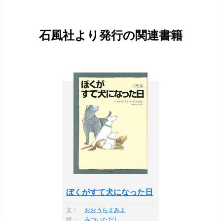
石風社より発行の関連書籍
ぼくがすて犬になった日
文：
おおうらすみよ
絵：
みついただし