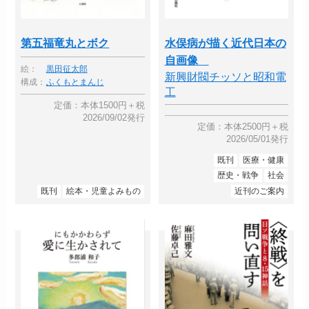
第五福竜丸とボク
水俣病が描く近代日本の
自画像
絵：
黒田征太郎
新興財閥チッソと昭和電
構成：
ふくもとまんじ
工
定価：本体1500円＋税
2026/09/02発行
定価：本体2500円＋税
2026/05/01発行
既刊
医療・健康
歴史・戦争
社会
既刊
絵本・児童よみもの
近刊のご案内