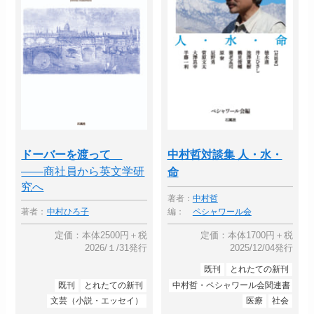
ドーバーを渡って
中村哲対談集 人・水・
――商社員から英文学研
命
究へ
著者：
中村哲
著者：
中村ひろ子
編：
ペシャワール会
定価：本体2500円＋税
定価：本体1700円＋税
2026/１/31発行
2025/12/04発行
既刊
とれたての新刊
既刊
とれたての新刊
中村哲・ペシャワール会関連書
文芸（小説・エッセイ）
医療
社会