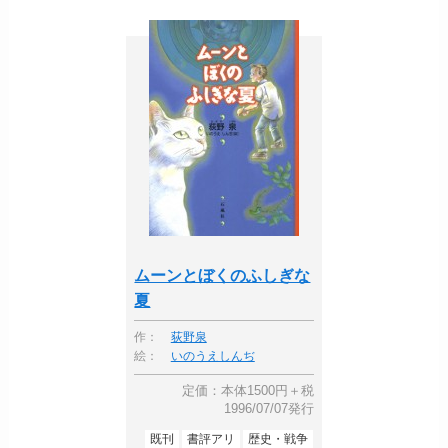
ムーンとぼくのふしぎな
夏
作：
荻野泉
絵：
いのうえしんぢ
定価：本体1500円＋税
1996/07/07発行
既刊
書評アリ
歴史・戦争