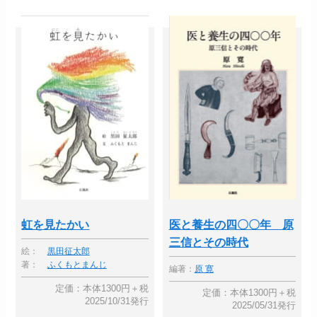
虹を見たかい
医と養生の四〇〇年 原
三信とその時代
絵：
黒田征太郎
著：
ふくもとまんじ
編著：
原 寛
定価：本体1300円＋税
定価：本体1300円＋税
2025/10/31発行
2025/05/31発行