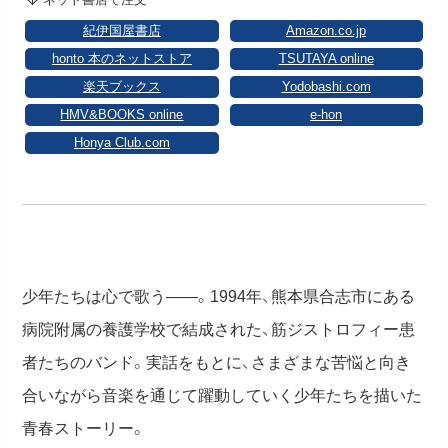
紀伊国屋書店
Amazon.co.jp
honto 本のネットストア
TSUTAYA online
楽天ブックス
Yodobashi.com
HMV&BOOKS online
e-hon
Honya Club.com
少年たちは心で歌う――。1994年、熊本県合志市にある
病院附属の養護学校で結成された、筋ジストロフィー患
者たちのバンド。実話をもとに、さまざまな苦悩と向き
合いながら音楽を通じて躍動していく少年たちを描いた
青春ストーリー。