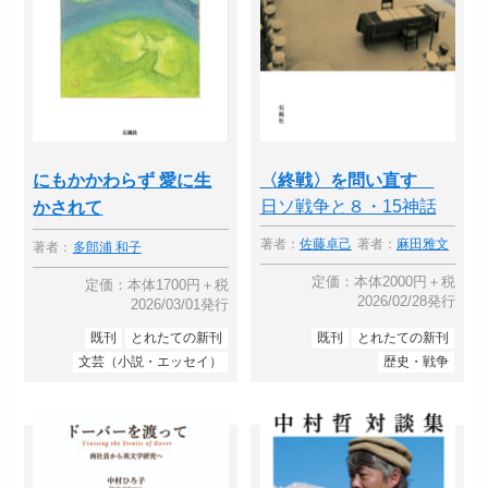
にもかかわらず 愛に生
〈終戦〉を問い直す
日ソ戦争と８・15神話
かされて
著者：
佐藤卓己
著者：
麻田雅文
著者：
多郎浦 和子
定価：本体2000円＋税
定価：本体1700円＋税
2026/02/28発行
2026/03/01発行
既刊
とれたての新刊
既刊
とれたての新刊
文芸（小説・エッセイ）
歴史・戦争