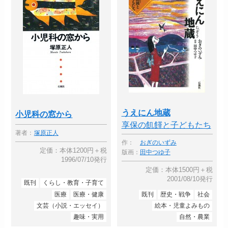
うえにん地蔵
小児科の窓から
享保の飢饉と子どもたち
著者：
塚原正人
作：
おぎのいずみ
定価：本体1200円＋税
版画：
田中つゆ子
1996/07/10発行
定価：本体1500円＋税
2001/08/10発行
既刊
くらし・教育・子育て
医療
医療・健康
既刊
歴史・戦争
社会
文芸（小説・エッセイ）
絵本・児童よみもの
趣味・実用
自然・農業