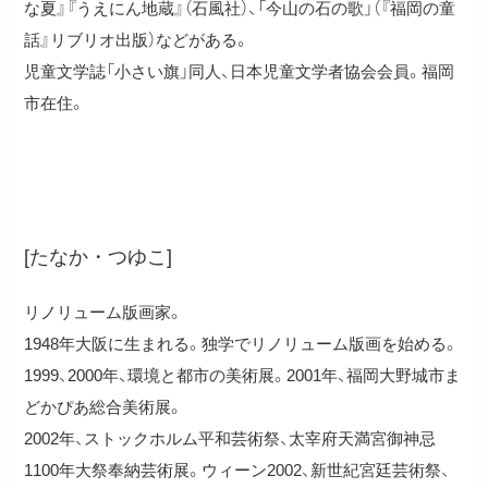
な夏』『うえにん地蔵』（石風社）、「今山の石の歌」（『福岡の童
話』リブリオ出版）などがある。
児童文学誌「小さい旗」同人、日本児童文学者協会会員。福岡
市在住。
田中つゆ子
[たなか・つゆこ]
リノリューム版画家。
1948年大阪に生まれる。独学でリノリューム版画を始める。
1999、2000年、環境と都市の美術展。2001年、福岡大野城市ま
どかぴあ総合美術展。
2002年、ストックホルム平和芸術祭、太宰府天満宮御神忌
1100年大祭奉納芸術展。ウィーン2002、新世紀宮廷芸術祭、