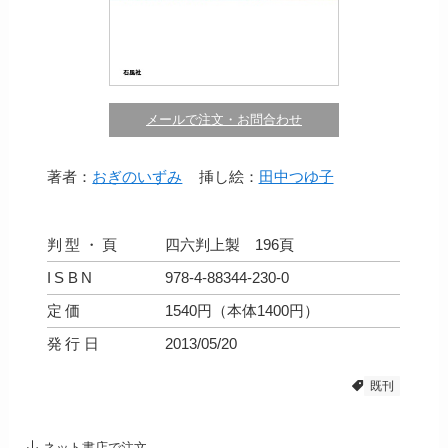
メールで注文・お問合わせ
著者：
おぎのいずみ
挿し絵：
田中つゆ子
判型・頁
四六判上製 196頁
ISBN
978-4-88344-230-0
定価
1540円（本体1400円）
発行日
2013/05/20
既刊
ネット書店で注文