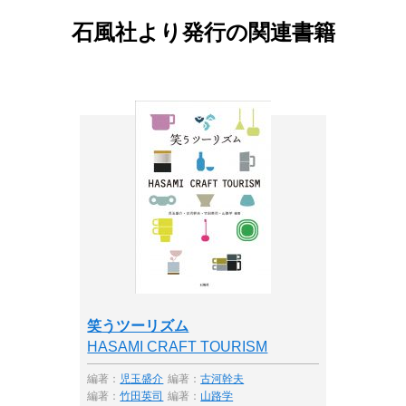
石風社より発行の関連書籍
笑うツーリズム
HASAMI CRAFT TOURISM
編著：
児玉盛介
編著：
古河幹夫
編著：
竹田英司
編著：
山路学