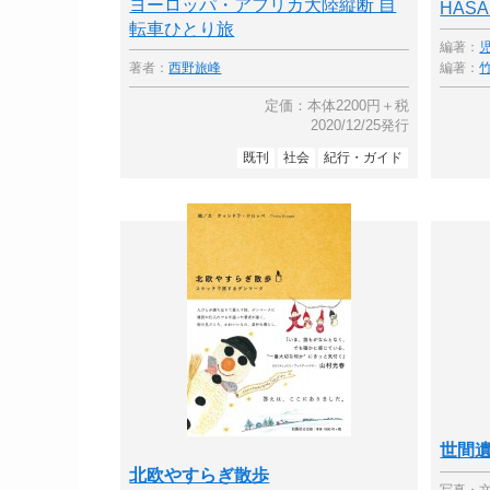
ヨーロッパ・アフリカ大陸縦断 自
HASA
転車ひとり旅
編著：
著者：
西野旅峰
編著：
定価：本体2200円＋税
2020/12/25発行
既刊
社会
紀行・ガイド
世間遺
北欧やすらぎ散歩