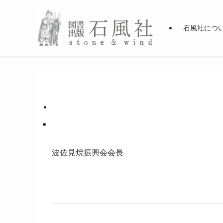
石風社につ
波佐見焼振興会会長