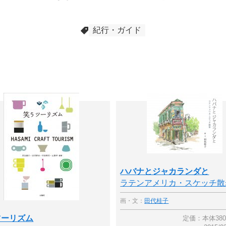
紀行・ガイド
ハバナとジャカランダと
ラテンアメリカ・スケッチ散
画・文：
田代桂子
ツーリズム
定価：本体38