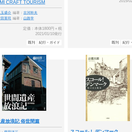
2015/
MI CRAFT TOURISM
児玉盛介
編著：
古河幹夫
竹田英司
編著：
山路学
定価：本体1800円＋税
2021/01/10発行
既刊
紀行・ガイド
既刊
紀行
産放浪記 俗世間篇
スコール！ デンマーク