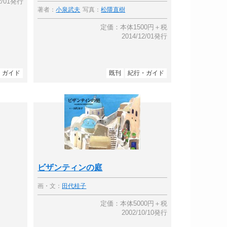
02/01発行
著者：
小泉武夫
写真：
松隈直樹
定価：本体1500円＋税
2014/12/01発行
・ガイド
既刊
紀行・ガイド
ビザンティンの庭
画・文：
田代桂子
定価：本体5000円＋税
2002/10/10発行