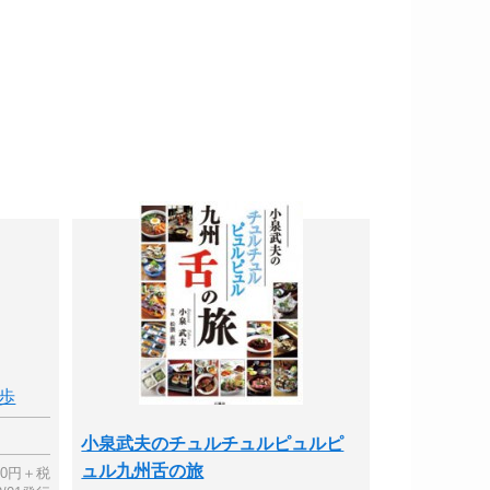
歩
小泉武夫のチュルチュルピュルピ
ュル九州舌の旅
00円＋税