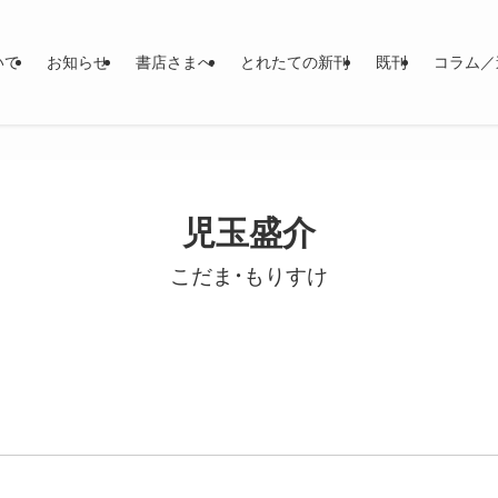
いて
お知らせ
書店さまへ
とれたての新刊
既刊
コラム／
児玉盛介
こだま・もりすけ