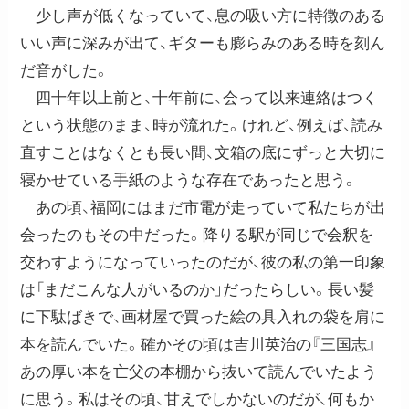
少し声が低くなっていて、息の吸い方に特徴のある
いい声に深みが出て、ギターも膨らみのある時を刻ん
だ音がした。
四十年以上前と、十年前に、会って以来連絡はつく
という状態のまま、時が流れた。けれど、例えば、読み
直すことはなくとも長い間、文箱の底にずっと大切に
寝かせている手紙のような存在であったと思う。
あの頃、福岡にはまだ市電が走っていて私たちが出
会ったのもその中だった。降りる駅が同じで会釈を
交わすようになっていったのだが、彼の私の第一印象
は「まだこんな人がいるのか」だったらしい。長い髪
に下駄ばきで、画材屋で買った絵の具入れの袋を肩に
本を読んでいた。確かその頃は吉川英治の『三国志』
あの厚い本を亡父の本棚から抜いて読んでいたよう
に思う。私はその頃、甘えでしかないのだが、何もか