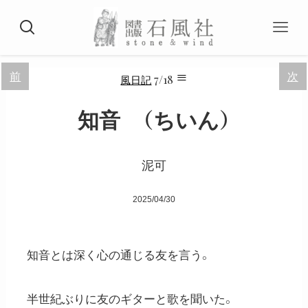
≡
前
次
7/18
風日記
知音 （ちいん）
泥可
2025/04/30
知音とは深く心の通じる友を言う。
半世紀ぶりに友のギターと歌を聞いた。