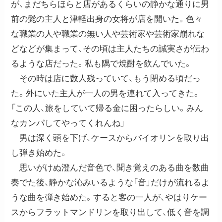
が、まだちらほらと店があるくらいの静かな通りに男
前の髭の主人と津軽出身の女将が店を開いた。色々
な職業の人や職業の無い人や芸術家や芸術家崩れな
どなどが集まって、その頃は主人たちの誠実さが伝わ
るような店だった。私も隅で焼酎を飲んでいた。
その時は店に数人残っていて、もう閉める頃だっ
た。外にいた主人が一人の男を連れて入ってきた。
「この人、旅をしていて帰る金に困ったらしい。みん
なカンパしてやってくれんね」
男は深く頭を下げ、ケースからバイオリンを取り出
し弾き始めた。
思いがけぬ澄んだ音色で、聞き覚えのある曲を数曲
奏でた後、静かな沁みいるような「音」だけが流れるよ
うな曲を弾き始めた。すると客の一人が、やはりケー
スからフラットマンドリンを取り出して、低く音を調