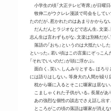
小学生の頃「大正テレビ寄席」が日曜日
牧伸二がウクレレ漫談で司会をしていて
たのだが、惹かれたのはあまりかからな
だんだんとラジオなどで志ん生、文楽、圓
志ん生は言わずもがな、文楽は別格だが
落語の「おち」というのは大抵たいした
といった。若い頃はこの言葉にぞっこん
「それでいいのだ」が頭に浮かぶ。
面白く、笑い、しんみりとする。ほろり
には語りはしない。等身大の人間が繰り
枕から噺に入るとそこに噺家は居ない
こましゃくれた子供がいる。長屋があり
あの強烈な個性の談志でさえ話し出す
ところがこの頃の落語は噺家が消えない