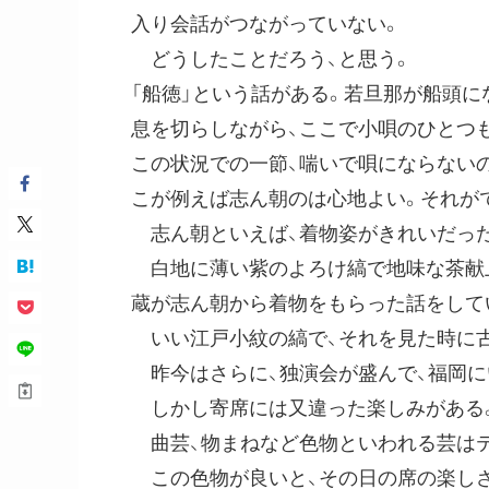
入り会話がつながっていない。
どうしたことだろう、と思う。
「船徳」という話がある。若旦那が船頭
息を切らしながら、ここで小唄のひとつ
この状況での一節、喘いで唄にならないの
こが例えば志ん朝のは心地よい。それが
志ん朝といえば、着物姿がきれいだった
白地に薄い紫のよろけ縞で地味な茶献上
蔵が志ん朝から着物をもらった話をして
いい江戸小紋の縞で、それを見た時に古
昨今はさらに、独演会が盛んで、福岡に
しかし寄席には又違った楽しみがある
曲芸、物まねなど色物といわれる芸はテ
この色物が良いと、その日の席の楽しさ