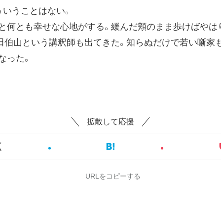
いうことはない。
何とも幸せな心地がする。緩んだ頬のまま歩けばやは
伯山という講釈師も出てきた。知らぬだけで若い噺家
なった。
拡散して応援
URLをコピーする