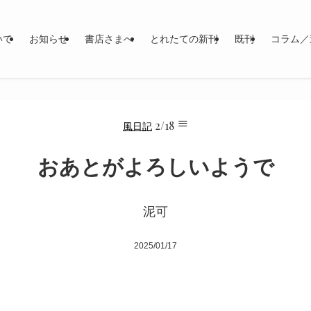
いて
お知らせ
書店さまへ
とれたての新刊
既刊
コラム／
≡
2/18
風日記
おあとがよろしいようで
泥可
2025/01/17