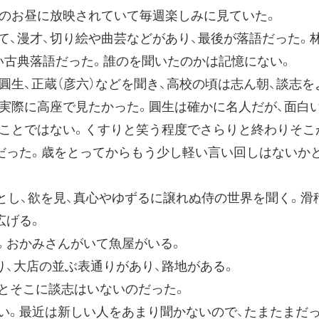
のお昼に放映されていて毎週楽しみに見ていた。
、漫才、切り絵や曲芸などがあり、最後が落語だった。
い古典落語だった。誰のを聞いたのかは記憶にない。
生、正蔵（彦六）などを聞き、高校の頃は志ん朝、談志を
、実際に高座で見たかった。圓生は確かに名人だが、面白
ことではない。くすりと笑う程度でさらりと終わりそこが
だった。歳をとってからもう少し軽い言い回しはないか
とし、欲を見、真心やゆずるに譲れぬ侍の世界を聞く。滑
広げる。
。おかみさんがいて魚屋がいる。
、大店の並ぶ表通りがあり、路地がある。
とそこに談志はいないのだった。
。最近は新しい人をあまり聞かないので、たまたまだっ