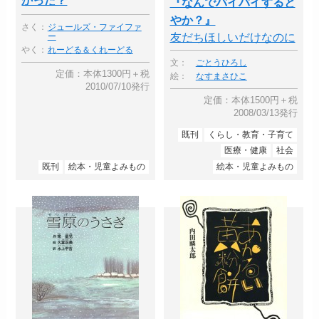
かった？
『なんでバイバイすると
やか？』
さく：
ジュールズ・ファイファ
友だちほしいだけなのに
ー
やく：
れーどる＆くれーどる
文：
ごとうひろし
定価：本体1300円＋税
絵：
なすまさひこ
2010/07/10発行
定価：本体1500円＋税
2008/03/13発行
既刊
くらし・教育・子育て
医療・健康
社会
既刊
絵本・児童よみもの
絵本・児童よみもの