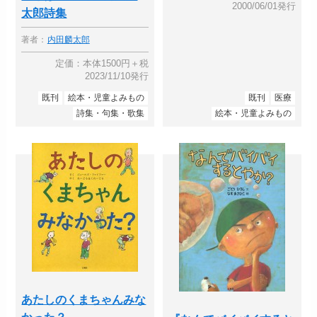
2000/06/01発行
太郎詩集
著者：
内田麟太郎
定価：本体1500円＋税
2023/11/10発行
既刊
絵本・児童よみもの
既刊
医療
詩集・句集・歌集
絵本・児童よみもの
あたしのくまちゃんみな