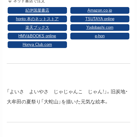
ネット書店で注文
紀伊国屋書店
Amazon.co.jp
honto 本のネットストア
TSUTAYA online
楽天ブックス
Yodobashi.com
HMV&BOOKS online
e-hon
Honya Club.com
「よいさ よいやさ じゃじゃんこ じゃん！」。旧炭地・
大牟田の夏祭り「大蛇山」を描いた元気な絵本。