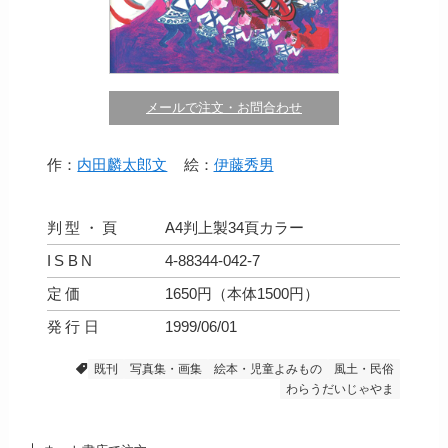
メールで注文・お問合わせ
作：
内田麟太郎文
絵：
伊藤秀男
判型・頁
A4判上製34頁カラー
ISBN
4-88344-042-7
定価
1650円（本体1500円）
発行日
1999/06/01
既刊
写真集・画集
絵本・児童よみもの
風土・民俗
わらうだいじゃやま