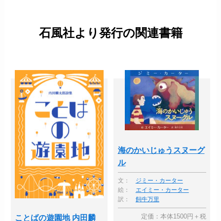
石風社より発行の関連書籍
海のかいじゅうスヌーグ
ル
文：
ジミー・カーター
絵：
エイミー・カーター
訳：
飼牛万里
定価：本体1500円＋税
ことばの遊園地 内田麟