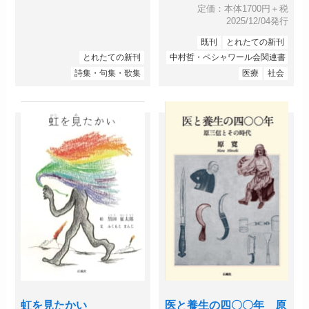
定価：本体1700円＋税
2025/12/04発行
既刊
とれたての新刊
とれたての新刊
中村哲・ペシャワール会関連書
詩集・句集・歌集
医療
社会
虹を見たかい
医と養生の四〇〇年 原