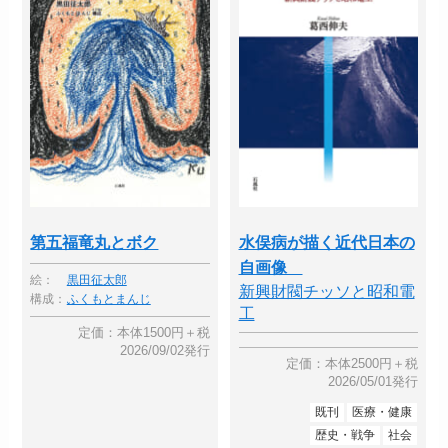
第五福竜丸とボク
水俣病が描く近代日本の
自画像
絵：
黒田征太郎
新興財閥チッソと昭和電
構成：
ふくもとまんじ
工
定価：本体1500円＋税
2026/09/02発行
定価：本体2500円＋税
2026/05/01発行
既刊
医療・健康
歴史・戦争
社会