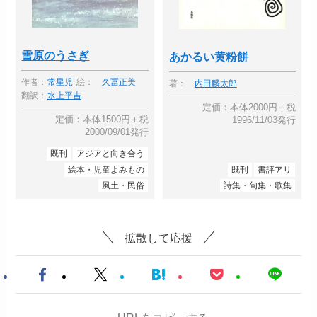
雪原のうさぎ
あかるい黄粉餅
作者：
常星児
絵：
久冨正美
著：
内田麟太郎
翻訳：
水上平吉
定価：本体2000円＋税
定価：本体1500円＋税
1996/11/03発行
2000/09/01発行
既刊
アジアと向き合う
絵本・児童よみもの
既刊
書評アリ
風土・民俗
詩集・句集・歌集
拡散して応援