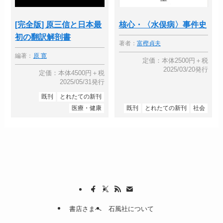
[完全版] 原三信と日本最
核心・〈水俣病〉事件史
初の翻訳解剖書
著者：
富樫貞夫
編著：
原 寛
定価：本体2500円＋税
2025/03/20発行
定価：本体4500円＋税
2025/05/31発行
既刊
とれたての新刊
医療・健康
既刊
とれたての新刊
社会
書店さまへ
石風社について