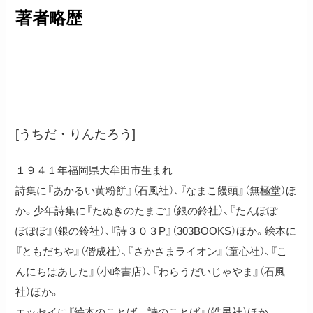
著者略歴
内田麟太郎
[うちだ・りんたろう]
１９４１年福岡県大牟田市生まれ
詩集に『あかるい黄粉餅』（石風社）、『なまこ饅頭』（無極堂）ほ
か。少年詩集に『たぬきのたまご』（銀の鈴社）、『たんぽぽ
ぽぽぽ』（銀の鈴社）、『詩３０３P』（303BOOKS）ほか。絵本に
『ともだちや』（偕成社）、『さかさまライオン』（童心社）、『こ
んにちはあした』（小峰書店）、『わらうだいじゃやま』（石風
社）ほか。
エッセイに『絵本のことば 詩のことば』（皓星社）ほか。