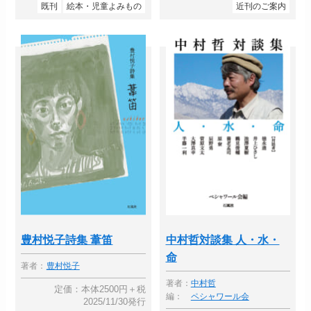
既刊
絵本・児童よみもの
近刊のご案内
豊村悦子詩集 葦笛
中村哲対談集 人・水・
命
著者：
豊村悦子
著者：
中村哲
定価：本体2500円＋税
編：
ペシャワール会
2025/11/30発行