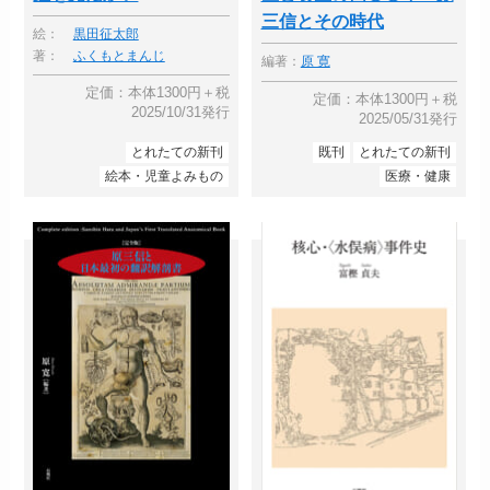
三信とその時代
絵：
黒田征太郎
著：
ふくもとまんじ
編著：
原 寛
定価：本体1300円＋税
定価：本体1300円＋税
2025/10/31発行
2025/05/31発行
とれたての新刊
既刊
とれたての新刊
絵本・児童よみもの
医療・健康