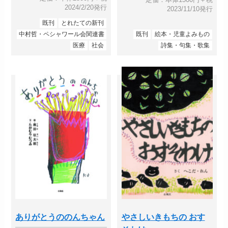
2024/2/20発行
2023/11/10発行
既刊
とれたての新刊
中村哲・ペシャワール会関連書
既刊
絵本・児童よみもの
医療
社会
詩集・句集・歌集
ありがとうののんちゃん
やさしいきもちの おす