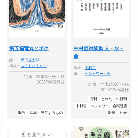
第五福竜丸とボク
中村哲対談集 人・水・
命
絵：
黒田征太郎
構成：
ふくもとまんじ
著者：
中村哲
編：
ペシャワール会
定価：本体1500円＋税
2026/09/02発行
定価：本体1700円＋税
2025/12/04発行
既刊
とれたての新刊
中村哲・ペシャワール会関連書
既刊
絵本・児童よみもの
医療
社会