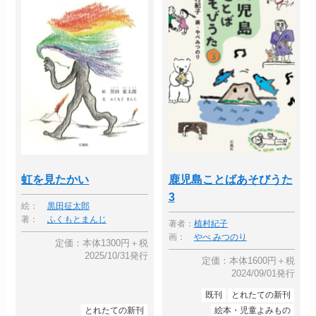
虹を見たかい
鹿児島ことばあそびうた
3
絵：
黒田征太郎
著：
ふくもとまんじ
著者：
植村紀子
画：
やべ みつのり
定価：本体1300円＋税
2025/10/31発行
定価：本体1600円＋税
2024/09/01発行
既刊
とれたての新刊
とれたての新刊
絵本・児童よみもの