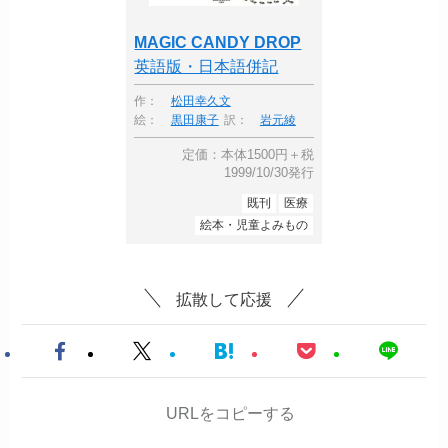
MAGIC CANDY DROP
英語版・日本語併記
作：
松田幸久文
絵：
黒田康子
訳：
岩元綾
定価：本体1500円＋税
1999/10/30発行
既刊
医療
絵本・児童よみもの
拡散して応援
URLをコピーする