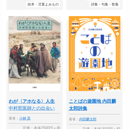
絵本・児童よみもの
詩集・句集・歌集
わが〈アホなる〉人生
ことばの遊園地 内田麟
中村哲医師との出会い
太郎詩集
著者：
小林 晃
著者：
内田麟太郎
定価：本体2500円＋税
定価：本体1500円＋税