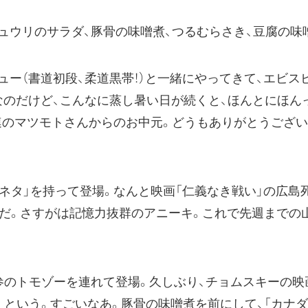
ュウリのサラダ、豚骨の味噌煮、つるむらさき、豆腐の味
ー（書道初段、柔道黒帯！）と一緒にやってきて、エビス
なのだけど、こんなに蒸し暑い日が続くと、ほんとにほん
連のマツモトさんからのお中元。どうもありがとうござ
ネタ」を持って登場。なんと映画「仁義なき戦い」の広島
だ。さすがは記憶力抜群のアニーキ。これで先週までの山
参のトモゾーを連れて登場。久しぶり、チョムスキーの映
くという。すごいなあ。豚骨の味噌煮を前にして、「カナ