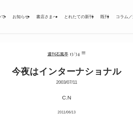
いて
お知らせ
書店さまへ
とれたての新刊
既刊
コラム／
≡
13/34
週刊石風亭
今夜はインターナショナル
2003/07/11
C.N
2011/06/13