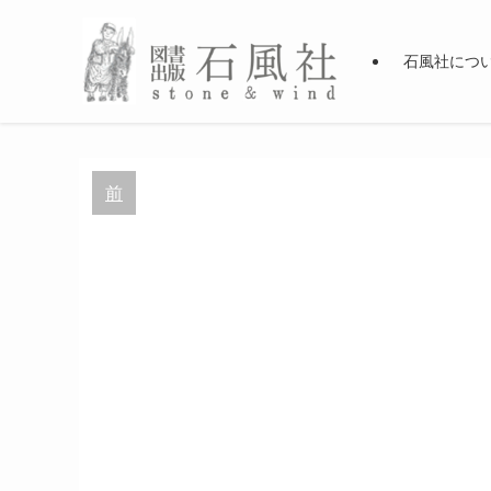
石風社につ
前