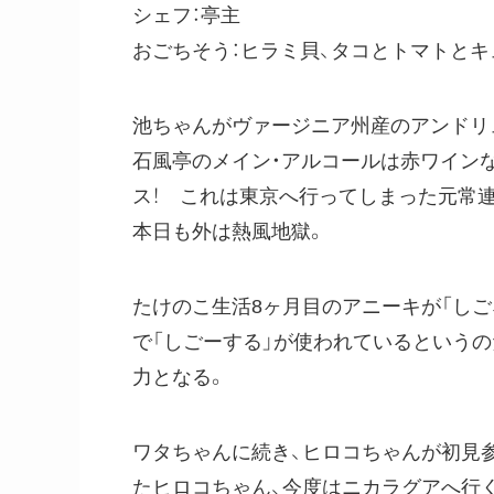
シェフ：亭主
おごちそう：ヒラミ貝、タコとトマトとキ
池ちゃんがヴァージニア州産のアンドリュ
石風亭のメイン・アルコールは赤ワイン
ス！ これは東京へ行ってしまった元常
本日も外は熱風地獄。
たけのこ生活8ヶ月目のアニーキが「しご
で「しごーする」が使われているというの
力となる。
ワタちゃんに続き、ヒロコちゃんが初見
たヒロコちゃん、今度はニカラグアへ行