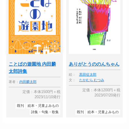
ことばの遊園地 内田麟
ありがとうののんちゃん
太郎詩集
絵：
黒田征太郎
文：
たかむら むつみ
著者：
内田麟太郎
定価：本体1200円＋税
定価：本体1500円＋税
2023/07/20発行
2023/11/10発行
既刊
絵本・児童よみもの
詩集・句集・歌集
既刊
絵本・児童よみもの