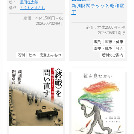
絵：
黒田征太郎
新興財閥チッソと昭和電
構成：
ふくもとまんじ
工
定価：本体1500円＋税
2026/09/02発行
定価：本体2500円＋税
2026/05/01発行
既刊
医療・健康
歴史・戦争
社会
既刊
絵本・児童よみもの
近刊のご案内