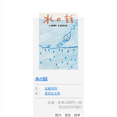
水の話
文：
近藤等則
絵：
黒田征太郎
定価：本体1300円＋税
2012/07/07発行
既刊
歴史・戦争