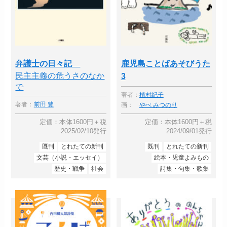
弁護士の日々記
鹿児島ことばあそびうた
民主主義の危うさのなか
3
で
著者：
植村紀子
著者：
前田 豊
画：
やべ みつのり
定価：本体1600円＋税
定価：本体1600円＋税
2025/02/10発行
2024/09/01発行
既刊
とれたての新刊
既刊
とれたての新刊
文芸（小説・エッセイ）
絵本・児童よみもの
歴史・戦争
社会
詩集・句集・歌集