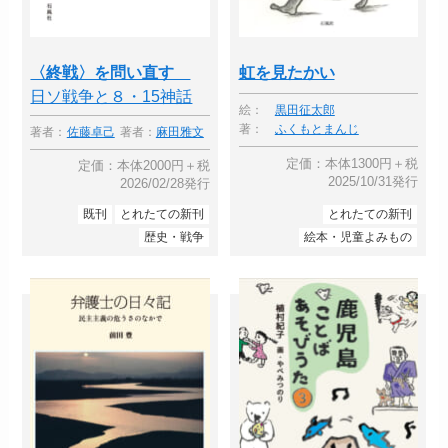
〈終戦〉を問い直す
虹を見たかい
日ソ戦争と８・15神話
絵：
黒田征太郎
著：
ふくもとまんじ
著者：
佐藤卓己
著者：
麻田雅文
定価：本体1300円＋税
定価：本体2000円＋税
2025/10/31発行
2026/02/28発行
既刊
とれたての新刊
とれたての新刊
歴史・戦争
絵本・児童よみもの