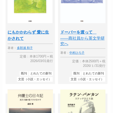
にもかかわらず 愛に生
ドーバーを渡って
――商社員から英文学研
かされて
究へ
著者：
多郎浦 和子
著者：
中村ひろ子
定価：本体1700円＋税
2026/03/01発行
定価：本体2500円＋税
2026/１/31発行
既刊
とれたての新刊
既刊
とれたての新刊
文芸（小説・エッセイ）
文芸（小説・エッセイ）