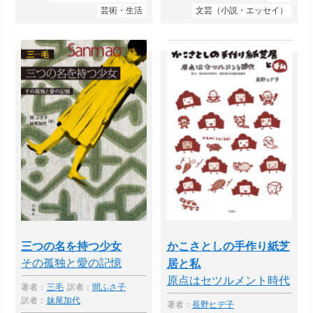
芸術・生活
文芸（小説・エッセイ）
三つの名を持つ少女
かこさとしの手作り紙芝
その孤独と愛の記憶
居と私
原点はセツルメント時代
著者：
三毛
訳者：
間ふさ子
訳者：
妹尾加代
著者：
長野ヒデ子