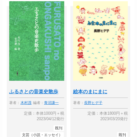
ふるさとの音楽史散歩
絵本のまにまに
著者：
木村茂
編者：
青沼謙一
著者：
長野ヒデ子
定価：本体1000円＋税
定価：本体1800円＋税
2023/04/12発行
2023/03/20発行
既刊
文芸（小説・エッセイ）
既刊