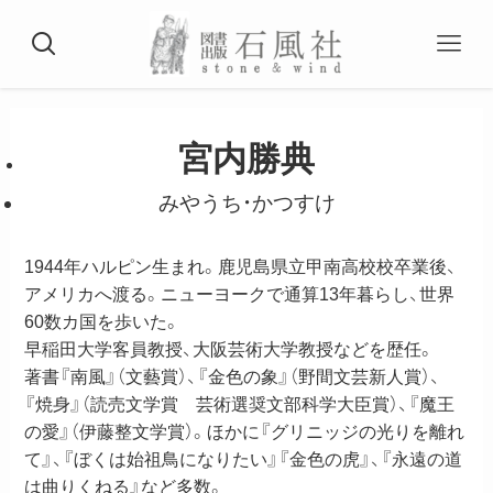
宮内勝典
みやうち・かつすけ
1944年ハルピン生まれ。鹿児島県立甲南高校校卒業後、
アメリカへ渡る。ニューヨークで通算13年暮らし、世界
60数カ国を歩いた。
早稲田大学客員教授、大阪芸術大学教授などを歴任。
著書『南風』（文藝賞）、『金色の象』（野間文芸新人賞）、
『焼身』（読売文学賞 芸術選奨文部科学大臣賞）、『魔王
の愛』（伊藤整文学賞）。ほかに『グリニッジの光りを離れ
て』、『ぼくは始祖鳥になりたい』『金色の虎』、『永遠の道
は曲りくねる』など多数。