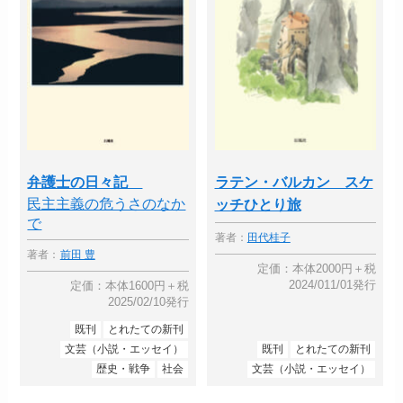
弁護士の日々記
ラテン・バルカン スケ
民主主義の危うさのなか
ッチひとり旅
で
著者：
田代桂子
著者：
前田 豊
定価：本体2000円＋税
2024/011/01発行
定価：本体1600円＋税
2025/02/10発行
既刊
とれたての新刊
文芸（小説・エッセイ）
既刊
とれたての新刊
歴史・戦争
社会
文芸（小説・エッセイ）