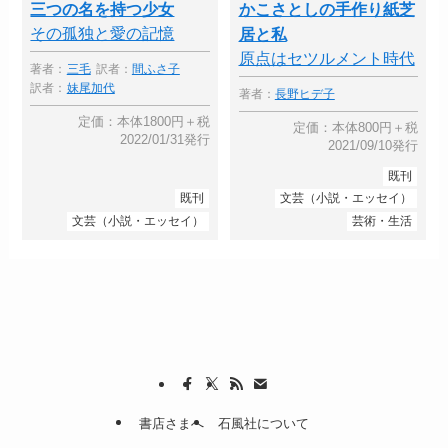
三つの名を持つ少女
かこさとしの手作り紙芝
その孤独と愛の記憶
居と私
原点はセツルメント時代
著者：
三毛
訳者：
間ふさ子
訳者：
妹尾加代
著者：
長野ヒデ子
定価：本体1800円＋税
定価：本体800円＋税
2022/01/31発行
2021/09/10発行
既刊
既刊
文芸（小説・エッセイ）
文芸（小説・エッセイ）
芸術・生活
書店さまへ
石風社について