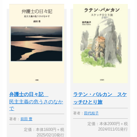
弁護士の日々記
ラテン・バルカン スケ
民主主義の危うさのなか
ッチひとり旅
で
著者：
田代桂子
著者：
前田 豊
定価：本体2000円＋税
2024/011/01発行
定価：本体1600円＋税
2025/02/10発行