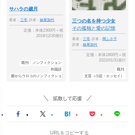
サハラの歳月
著者：
三毛
訳者：
妹尾加代
三つの名を持つ少女
その孤独と愛の記憶
定価：本体2300円＋税
2019/12/20発行
著者：
三毛
訳者：
間ふさ子
訳者：
妹尾加代
定価：本体1800円＋税
2022/01/31発行
既刊
ノンフィクション
外国語
既刊
眼からウロコのノンフィクション
文芸（小説・エッセイ）
拡散して応援
URLをコピーする