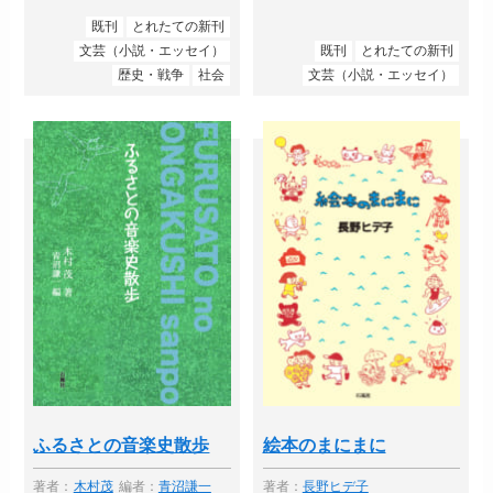
既刊
とれたての新刊
文芸（小説・エッセイ）
既刊
とれたての新刊
歴史・戦争
社会
文芸（小説・エッセイ）
ふるさとの音楽史散歩
絵本のまにまに
著者：
木村茂
編者：
青沼謙一
著者：
長野ヒデ子