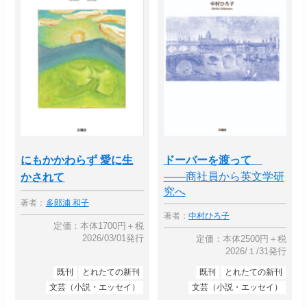
にもかかわらず 愛に生
ドーバーを渡って
――商社員から英文学研
かされて
究へ
著者：
多郎浦 和子
著者：
中村ひろ子
定価：本体1700円＋税
2026/03/01発行
定価：本体2500円＋税
2026/１/31発行
既刊
とれたての新刊
既刊
とれたての新刊
文芸（小説・エッセイ）
文芸（小説・エッセイ）