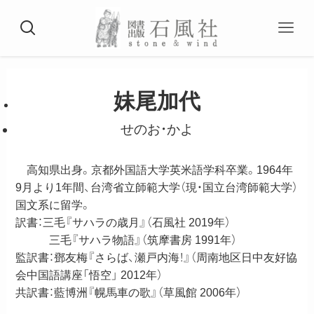
妹尾加代
せのお・かよ
高知県出身。京都外国語大学英米語学科卒業。1964年
9月より1年間、台湾省立師範大学（現・国立台湾師範大学）
国文系に留学。
訳書：三毛『サハラの歳月』（石風社 2019年）
三毛『サハラ物語』（筑摩書房 1991年）
監訳書：鄧友梅『さらば、瀬戸内海！』（周南地区日中友好協
会中国語講座「悟空」 2012年）
共訳書：藍博洲『幌馬車の歌』（草風館 2006年）